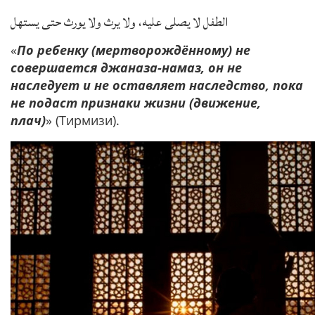
الطفل لا يصلى عليه، ولا يرث ولا يورث حتى يستهل
«
По ребенку (мертворождённому) не
совершается джаназа-намаз, он не
наследует и не оставляет наследство, пока
не подаст признаки жизни (движение,
плач)
» (Тирмизи).