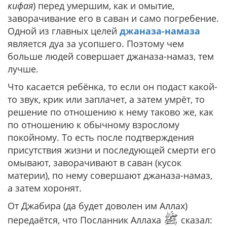
кифая
) перед умершим, как и омытие,
заворачивание его в саван и само погребение.
Одной из главных целей
джаназа-намаза
является дуа за усопшего. Поэтому чем
больше людей совершает джаназа-намаз, тем
лучше.
Что касается ребёнка, то если он подаст какой-
то звук, крик или заплачет, а затем умрёт, то
решение по отношению к нему таково же, как
по отношению к обычному взрослому
покойному. То есть после подтверждения
присутствия жизни и последующей смерти его
омывают, заворачивают в саван (кусок
материи), по нему совершают джаназа-намаз,
а затем хоронят.
От Джабира (да будет доволен им Аллах)
ﷺ
передаётся, что Посланник Аллаха
сказал: