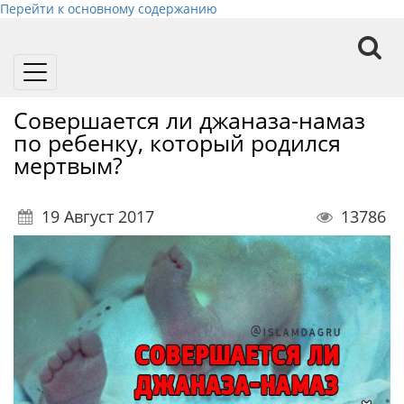
Перейти к основному содержанию
Toggle
navigation
Совершается ли джаназа-намаз
по ребенку, который родился
мертвым?
19 Август 2017
13786