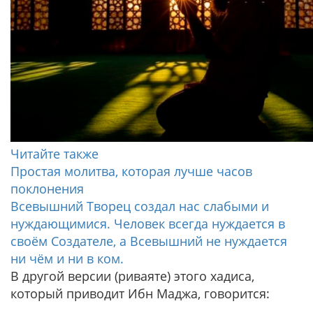
Читайте также
Простая молитва, которая лучше часов
поклонения
Всевышний Творец создал нас слабыми и
нуждающимися. Человек всегда нуждается в
своём Создателе, а Всевышний не нуждается
ни чём и ни в ком.
В другой версии (риваяте) этого хадиса,
который приводит Ибн Маджа, говорится: