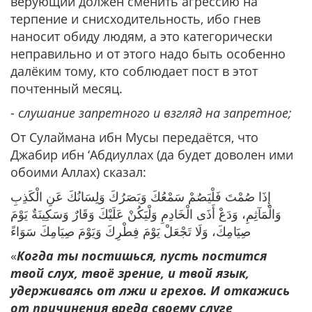
верующий должен сменить агрессию на
терпение и снисходительность, ибо гнев
наносит обиду людям, а это категорически
неправильно и от этого надо быть особенно
далёким тому, кто соблюдает пост в этот
почтенный месяц.
-
слушание запретного и взгляд на запретное;
От Сулаймана ибн Мусы передаётся, что
Джабир ибн ‘Абдиуллах (да будет доволен ими
обоими Аллах) сказал:
‌إِذَا ‌صُمْتَ ‌فَلْيَصُمْ ‌سَمْعُكَ ‌وَبَصَرُكَ ‌وَلِسَانُكَ عَنِ الْكَذِبِ
وَالْمَآثِمِ، وَدَعْ أَذَى الْخَادِمِ وَلْيَكُنْ عَلَيْكَ وَقَارٌ وَسَكِينَةٌ يَوْمَ
صِيَامِكَ، وَلَا تَجْعَلْ يَوْمَ فِطْرِكَ وَيَوْمَ صِيَامِكَ سَوَاءً
«
Когда ты постишься, пусть постится
твой слух, твоё зрение, и твой язык,
удерживаясь от лжи и грехов. И откажись
от причинения вреда своему слуге