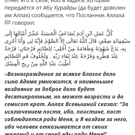
отнёс его к Себе, ибо в хадисе, который
передаётся от Абу Хурайры (да будет доволен
им Аллах) сообщается, что Посланник Аллаха
ﷺ говорил:
كُلُّ عَمَلِ ابْنِ آدَمَ يُضَاعَفُ الْحَسَنَةُ عَشْرُ أَمْثَالِهَا إِلَى
سَبْعِمِائَةِ ضِعْفٍ قَالَ اللَّهُ تَعَالَى إِلاَّ الصَّوْمَ فَإِنَّهُ لِى وَأَنَا أَجْزِى
بِهِ، يَدَعُ شَهْوَتَهُ وَطَعَامَهُ مِنْ أَجْلِى؛ لِلصَّائِمِ فَرْحَتَانِ: فَرْحَةٌ
عِنْدَ فِطْرِهِ وَفَرْحَةٌ عِنْدَ لِقَاءِ رَبِّهِ . وَلَخُلُوفُ فَمِ اللصَّائِمِ
أَطْيَبُ عِنْدَ اللَّهِ مِنْ رِيحِ الْمِسْكِ
«
Вознаграждение за всякое благое дело
сына Адама умножится, а наименьшее
воздаяние за доброе дело будет
десятикратным, но может возрасти и до
семисот крат. Аллах Всевышний сказал: "За
исключением поста, ибо, поистине, пост
соблюдается ради Меня, и Я воздам за него,
ибо человек отказывается от своих
желаний и от своей еды ради Меня!"