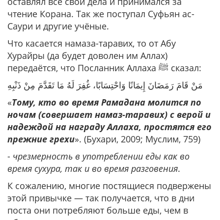
оставлял все свои дела и принимался за
чтение Корана. Так же поступал Суфьян ас-
Саури и другие учёные.
Что касается намаза-таравих, то от Абу
Хурайры (да будет доволен им Аллах)
передаётся, что Посланник Аллаха ﷺ сказал:
مَنْ ‌قَامَ ‌رَمَضَانَ ‌إِيمَانًا وَاحْتِسَابًا، غُفِرَ لَهُ مَا تَقَدَّمَ مِنْ ذَنْبِهِ
«
Тому, кто во время Рамадана молится по
ночам (совершает намаз-таравих) с верой и
надеждой на награду Аллаха, простятся его
прежние грехи
». (Бухари, 2009; Муслим, 759)
-
чрезмерность в употреблении еды как во
время сухура, так и во время разговения
.
К сожалению, многие постящиеся подвержены
этой привычке — так получается, что в дни
поста они потребляют больше еды, чем в