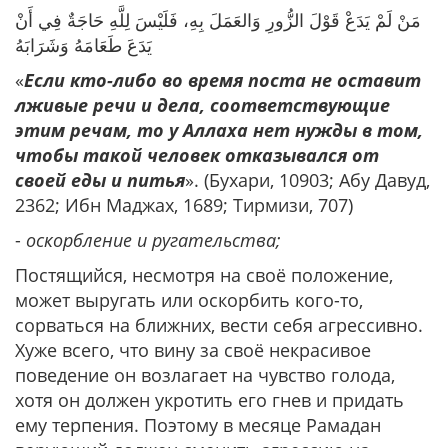
مَنْ لَمْ يَدَعْ قَوْلَ الزُّورِ وَالعَمَلَ بِهِ، فَلَيْسَ لِلَّهِ حَاجَةٌ فِي أَنْ
يَدَعَ طَعَامَهُ وَشَرَابَهُ
«
Если кто-либо во время поста не оставит
лживые речи и дела, соответствующие
этим речам, то у Аллаха нет нужды в том,
чтобы такой человек отказывался от
своей еды и питья
». (Бухари, 10903; Абу Давуд,
2362; Ибн Маджах, 1689; Тирмизи, 707)
-
оскорбление и ругательства;
Постящийся, несмотря на своё положение,
может выругать или оскорбить кого-то,
сорваться на ближних, вести себя агрессивно.
Хуже всего, что вину за своё некрасивое
поведение он возлагает на чувство голода,
хотя он должен укротить его гнев и придать
ему терпения. Поэтому в месяце Рамадан