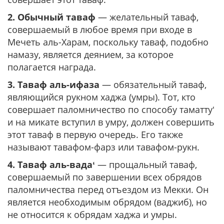
2. Обычный таваф
— желательный таваф,
совершаемый в любое время при входе в
Мечеть аль-Харам, поскольку таваф, подобно
намазу, является деянием, за которое
полагается награда.
3. Таваф аль-ифаза
— обязательный таваф,
являющийся рукном хаджа (умры). Тот, кто
совершает паломничество по способу таматтуʻ
и на микате вступил в умру, должен совершить
этот таваф в первую очередь. Его также
называют тавафом-фарз или тавафом-рукн.
4. Таваф аль-вадаʻ
— прощальный таваф,
совершаемый по завершении всех обрядов
паломничества перед отъездом из Мекки. Он
является необходимым обрядом (ваджиб), но
не относится к обрядам хаджа и умры.