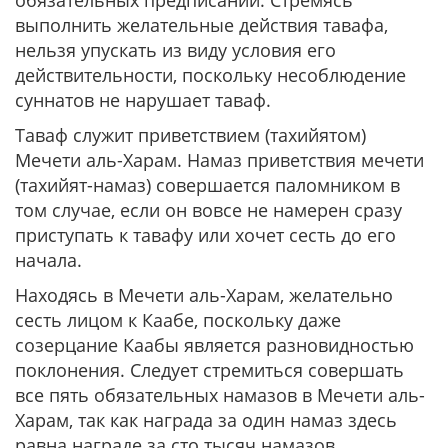
обязательных предписаний. Стремясь
выполнить желательные действия тавафа,
нельзя упускать из виду условия его
действительности, поскольку несоблюдение
суннатов не нарушает таваф.
Таваф служит приветствием (тахийятом)
Мечети аль-Харам. Намаз приветствия мечети
(тахийят-намаз) совершается паломником в
том случае, если он вовсе не намерен сразу
приступать к тавафу или хочет сесть до его
начала.
Находясь в Мечети аль-Харам, желательно
сесть лицом к Каабе, поскольку даже
созерцание Каабы является разновидностью
поклонения. Следует стремиться совершать
все пять обязательных намазов в Мечети аль-
Харам, так как награда за один намаз здесь
равна награде за сто тысяч намазов,