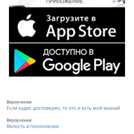
Вероучение
Если хадис достоверен, то это и есть мой мазхаб
Вероучение
Вялость в поклонении