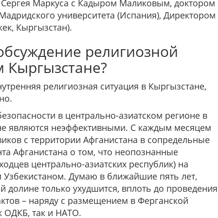
 Сергея Маркуса с Кады­ром Маликовым, доктором
Мадридского университета (Испания), Директором
ек, Кыргызстан).
обсуждение религиозной
м Кыргызстане?
трен­няя религиозная ситуация в Кыргызстане,
но.
езо­пасности в центрально-азиатском регионе в
ане являются неэффективными. С каждым месяцем
евиков с территории Афганистана в сопредельные
та Афганистана о том, что неопознанные
ходцев центрально-азиатских республик) на
 Узбе­кистаном. Думаю в ближайшие пять лет,
ой долине только ухудшится, вплоть до проведения
ктов – наряду с раз­мещением в Ферганской
 ОДКБ, так и НАТО.