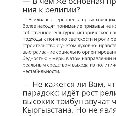
— В чём же основная п
ния к религии?
— Усилилась переоценка происходящих п
более находят понимание призывы не ко
собственное культурно-историческое на
подходы к понятию светскости и роли ре
строительство с учётом духовно- нравс
выстраивание социально ориентированн
беднос­тью – меры в этом направлении 
реальным средством вы­хода из полити
нестабильности.
— Не кажется ли Вам, ч
парадокс: идёт рост рели
высоких трибун звучат ч
Кыргызстана. Но не явля