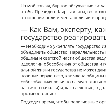
На мой взгляд, бурное обсуждение ситу­
чтобы Президент Кыргызстана, воз­можн
отношении роли и места религии в проц
— Как Вам, эксперту, к
государство реагироват
— Необходимо укреплять государство изн
объеди­нить общество. Параллельность 
общины и светской части общества вед
идеологии обособления от общества и го
альной жизни государства не может длит
позиции верующего, как члена общины и
«обособления» логично следует этап «п
частично начался) и, как следствие, в д
противостояние».
Подходит время, чтобы религиозные ор