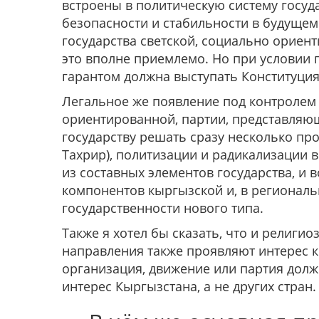
встро­ены в политическую систему госуд
безопасности и стабильнос­ти в будуще
государства светской, социально ориен
это вполне приемлемо. Но при условии 
гарантом должна выступать Конституция
Легальное же появление под контролем г
ориентированной, партии, представля
государству решать сразу не­сколько про
Тахрир), политизации и радикализации 
из составных элементов государства, и 
компонентов кыргыз­ской и, в региональ
государственности нового типа.
Также я хотел бы сказать, что и религи
направ­ления также проявляют интерес к 
организация, дви­жение или партия дол
интерес Кыргызстана, а не других стран.