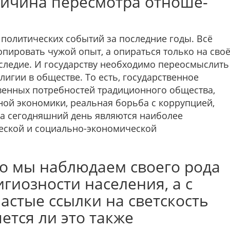
ричина пересмотра отноше­
оли­тических событий за последние годы. Всё
пировать чужой опыт, а опираться только на сво
следие. И государству необходимо переосмыслить
лигии в обществе. То есть, государственное
твенных потребностей традиционного обще­ства,
ой экономики, реальная борьба с коррупцией,
на сегодняшний день являются наиболее
ческой и социально-экономической
то мы наблюдаем своего рода
гиозности населе­ния, а с
астые ссылки на светскость
ется ли это также