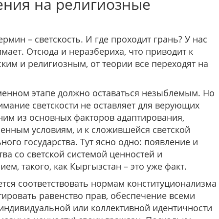
ния на религи­озные
рмин – светскость. И где проходит грань? У нас
мает. Отсюда и не­разбериха, что приводит к
ким и религиозным, от теории все переходят на
менном этапе должно оставаться незыблемым. Но
онимание светскости не оставляет для верующих
ним из основных факторов адаптиро­вания,
ен­ным условиям, и к сложившейся светской
ного государства. Тут ясно одно: появление и
ва со светской системой ценнос­тей и
м, такого, как Кыргызстан – это уже факт.
ется соот­ветствовать нормам конституционализма
антировать равенство прав, обеспечение всеми
индивидуальной или коллективной идентичности