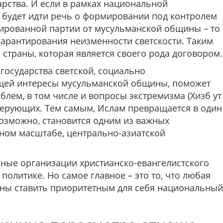
арства. И если в рамках национальной
м будет идти речь о формировании под контролем
­тированной партии от мусульманской общины – то
гарантиро­вания неизменности светскости. Таким
 страны, которая является своего рода договором.
осу­дарства светской, социально
ющей интересы мусульманской общины, поможет
блем, в том числе и вопросы экстремиз­ма (Хизб ут
верующих. Тем самым, Ислам превращается в один
возможно, становится одним из важных
ном масштабе, центрально-ази­атской
озные организации христианско-евангелистского
политике. Но самое главное – это то, что любая
жны ставить приоритетным для себя национальный