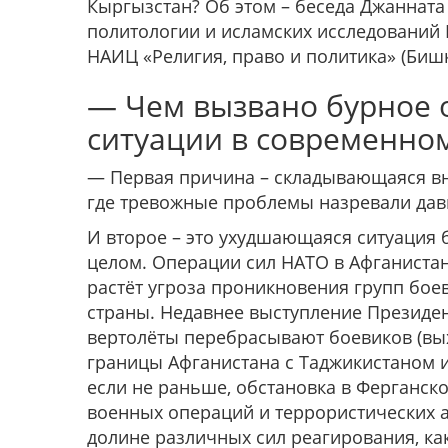
Кыргызстан? Об этом – беседа Джанната
политологии и исламских исследований 
НАИЦ «Религия, право и политика» (Бишк
— Чем вызвано бурное 
ситуации в современно
— Первая причина – складывающаяся вну
где тревожные проблемы назревали дав
И второе – это ухудшающаяся ситуация б
це­лом. Операции сил НАТО в Афганист
растёт угро­за проникновения групп бо
страны. Недавнее выступление Президен
вертолёты перебрасывают боеви­ков (вы
границы Афганистана с Таджикистаном и
если не раньше, обстановка в Ферганск
военных опе­раций и террористических а
долине различных сил реагирования, как