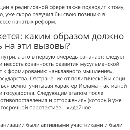
ации в религиозной сфере также подводит к тому,
о, уже скоро озвучил бы свою позицию в
ессе начатых реформ.
ажется: каким образом должно
ь на эти вызовы?
утри, а это в первую очередь означает: следует
и несостыкован­ность развития мусульманской
ут к формированию «анклавного мышления»,
сударства. Отстранение от политической и соци­
ься вечно, учитывая характер Ислама – активной
 государства. Следу­ющим этапом после
ротивопоставления и отторжения» (который уже
олго­срочной перспективе – «идейное
ганиза­ции были активными участниками и были