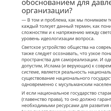
обоснованием для давле
организации?
— В том и проблема, как мы понимаем те
каждый толкует данный термин, как пони
сложностям и к напряже­нию между светс
уровень идеологизации вопроса.
Светское устройство общества на совре
также сле­дует осознавать, что узкое п
пространства для самореа­лизации. И од
допустим, Ислама (и верующих) к соврем
системе, является реальность националь
существование нацио­нального государст
одновременно с мусульманским население
И если национальное государство стара
(главенс­тво права), то оно должно гар
необходимыми ресурсами для развития 