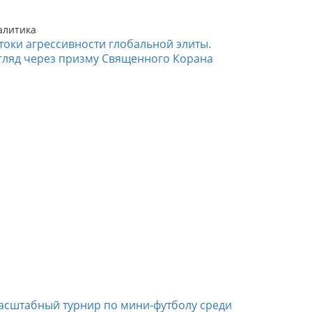
алитика
токи агрессивности глобальной элиты.
гляд через призму Священного Корана
асштабный турнир по мини-футболу среди