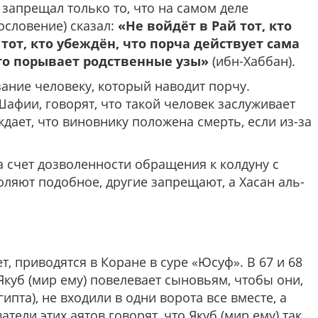
запрещал только то, что на самом деле
ословение) сказал:
«Не войдёт в Рай тот, кто
от, кто убеждён, что порча действует сама
 кто порывает родственные узы»
(ибн-Хаббан).
ание человеку, который наводит порчу.
фии, говорят, что такой человек заслуживает
ает, что виновнику положена смерть, если из-за
а счет дозволенности обращения к колдуну с
оляют подобное, другие запрещают, а Хасан аль-
ет, приводятся в Коране в суре «Юсуф». В 67 и 68
 Якуб (мир ему) повелевает сыновьям, чтобы они,
гипта), не входили в одни ворота все вместе, а
тели этих аятов говорят, что Якуб (мир ему) так