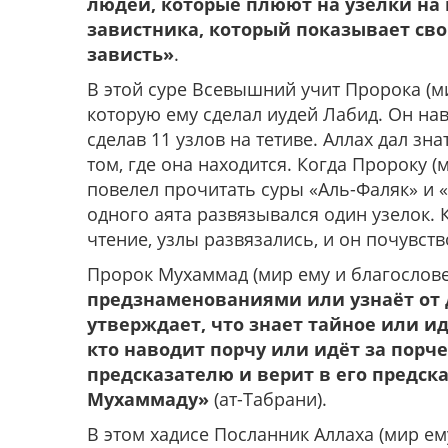
людей, которые плюют на узелки на ни
завистника, который показывает свою
зависть»
.
В этой суре Всевышний учит Пророка (ми
которую ему сделал иудей Лабид. Он нав
сделав 11 узлов на тетиве. Аллах дал зн
том, где она находится. Когда Пророку (
повелел прочитать суры «Аль-Фаляк» и «А
одного аята развязывался один узелок. 
чтение, узлы развязались, и он почувст
Пророк Мухаммад (мир ему и благослове
предзнаменованиями или узнаёт от д
утверждает, что знает тайное или ид
кто наводит порчу или идёт за порчей
предсказателю и верит в его предска
Мухаммаду»
(ат-Табрани).
В этом хадисе Посланник Аллаха (мир ем