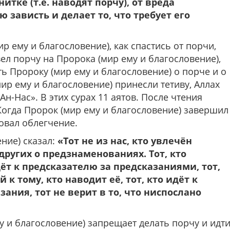
тке (т.е. наводят порчу), от вреда
 зависть и делает то, что требует его
р ему и благословение), как спастись от порчи,
ел порчу на Пророка (мир ему и благословение),
ать Пророку (мир ему и благословение) о порче и о
мир ему и благословение) принесли тетиву, Аллах
н-Нас». В этих сурах 11 аятов. После чтения
Когда Пророк (мир ему и благословение) завершил
вовал облегчение.
ние) сказал:
«Тот не из нас, кто увлечён
ругих о предзнаменованиях. Тот, кто
ёт к предсказателю за предсказаниями, тот,
 к тому, кто наводит её, тот, кто идёт к
зания, тот не верит в то, что ниспослано
у и благословение) запрещает делать порчу и идт