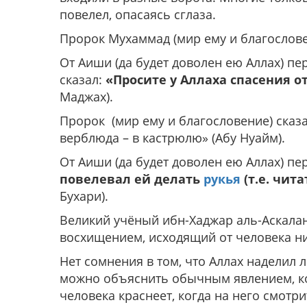
повелел, опасаясь сглаза.
Пророк Мухаммад (мир ему и благослове
От Аиши (да будет доволен ею Аллах) пе
сказал:
«Просите у Аллаха спасения от
Маджах).
Пророк (мир ему и благословение) сказ
верблюда – в кастрюлю»
(Абу Нуайм).
От Аиши (да будет доволен ею Аллах) пе
повелевал ей делать
рукья
(т.е. чит
Бухари).
Великий учёный ибн-Хаджар аль-Аскалани 
восхищением, исходящий от человека низ
Нет сомнения в том, что Аллах наделил 
можно объяснить обычным явлением, ко
человека краснеет, когда на него смотр