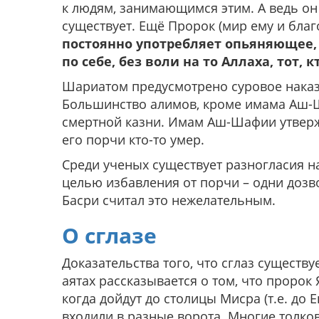
к людям, занимающимся этим. А ведь он 
существует. Ещё Пророк (мир ему и благ
постоянно употребляет опьяняющее, т
по себе, без воли на то Аллаха, тот,
Шариатом предусмотрено суровое наказ
Большинство алимов, кроме имама Аш-Ша
смертной казни. Имам Аш-Шафии утвержд
его порчи кто-то умер.
Среди ученых существует разногласия н
целью избавления от порчи – одни дозв
Басри считал это нежелательным.
О сглазе
Доказательства того, что сглаз существу
аятах рассказывается о том, что пророк
когда дойдут до столицы Мисра (т.е. до Е
входили в разные ворота. Многие толкова