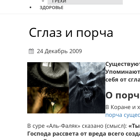
ГРЕХИ
ЗДОРОВЬЕ
Сглаз и порча
24 Декабрь 2009
Существуют
Упоминаютс
себя от сгл
О порч
В Коране и х
порча сущес
В суре «Аль-Фаляк» сказано (смысл):
«Ты
Господа рассвета от вреда всего созд