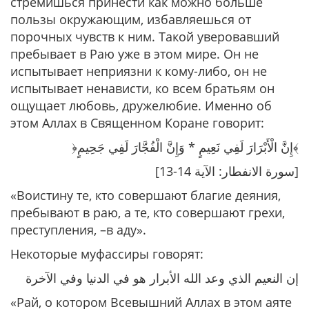
стремишься принести как можно больше
пользы окружающим, избавляешься от
порочных чувств к ним. Такой уверовавший
пребывает в Раю уже в этом мире. Он не
испытывает неприязни к кому-либо, он не
испытывает ненависти, ко всем братьям он
ощущает любовь, дружелюбие. Именно об
этом Аллах в Священном Коране говорит:
﴿إِنَّ الْأَبْرَارَ لَفِي نَعِيمٍ * وَإِنَّ الْفُجَّارَ لَفِي جَحِيمٍ﴾
[سورة الانفطار: الآية 14-13]
«Воистину те, кто совершают благие деяния,
пребывают в раю, а те, кто совершают грехи,
преступления, –в аду»
.
Некоторые муфассиры говорят:
إن النعيم الذي وعد الله الأبرار هو في الدنيا وفي الآخرة
«Рай, о котором Всевышний Аллах в этом аяте