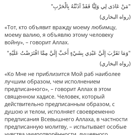
"مَنْ عَادَى لِي وَلِيًّا فَقَدْ آذَنْتُهُ بِالْحَرْبِ"
(رواه البخاري)
«Тот, кто объявит вражду моему любимцу,
моему валию, я объявлю этому человеку
войну»
, – говорит Аллах.
"وَمَا تَقَرَّبَ إِلَيَّ عَبْدِي بِشَيْءٍ أَحَبَّ إِلَيَّ مِمَّا افْتَرَضْتُ عَلَيْهِ"
(رواه البخاري)
«Ко Мне не приблизится Мой раб наиболее
лучшим образом, чем исполнением
предписанного»
, – говорит Аллах в этом
священном хадисе. Человек, который
действительно предписанным образом, с
душою и телом, исполняет своевременно
предписания Всевышнего Аллаха, в частности
предписанную молитву, – испытывает особые
чувства умиротворённости, душевного