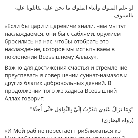
لو علم الملوك وأبناء الملوك ما نحن عليه لقاتلونا عليه
بالسيوف
«Если бы цари и царевичи знали, чем мы тут
наслаждаемся, они бы с саблями, оружием
бросились на нас, чтобы отобрать это
наслаждение, которое мы испытываем в
поклонении Всевышнему Аллаху»
.
Важно для достижения счастья и стремление
преуспевать в совершении суннат-намазов и
других благих добровольных деяний. В
продолжении того же хадиса Всевышний
Аллах говорит:
"وَمَا يَزَالُ عَبْدِي يَتَقَرَّبُ إِلَيَّ بِالنَّوَافِلِ حَتَّى أُحِبَّهُ"
(رواه البخاري)
«И Мой раб не перестаёт приближаться ко