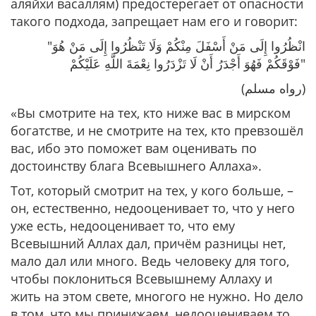
аляйхи васаллям) предостерегает от опасности
такого подхода, запрещает нам его и говорит:
"انْظُرُوا إِلَى مَنْ أَسْفَلَ مِنْكُمْ وَلَا تَنْظُرُوا إِلَى مَنْ هُوَ
فَوْقَكُمْ فَهُوَ أَجْدَرُ أَنْ لَا تَزْدَرُوا نِعْمَةَ اللَّهِ عَلَيْكُمْ"
(رواه مسلم)
«Вы смотрите на тех, кто ниже вас в мирском
богатстве, и не смотрите на тех, кто превзошёл
вас, ибо это поможет вам оценивать по
достоинству блага Всевышнего Аллаха»
.
Тот, который смотрит на тех, у кого больше, –
он, естественно, недооценивает то, что у него
уже есть, недооценивает то, что ему
Всевышний Аллах дал, причём разницы нет,
мало дал или много. Ведь человеку для того,
чтобы поклониться Всевышнему Аллаху и
жить на этом свете, многого не нужно. Но дело
в том, что мы принижаем, недооцениваем то,