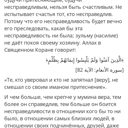
несправедливым, нельзя быть счастливым. Не
испытывает счастья тот, кто несправедлив.
Потому что его несправедливость будет вечно
его преследовать, какая бы эта
несправедливость ни была; зульму (насилие)
не даёт покоя своему хозяину. Аллах в
Священном Коране говорит:
﴿الَّذِينَ آمَنُوا وَلَمْ يَلْبِسُوا إِيمَانَهُمْ بِظُلْمٍ﴾
[سورة الأنعام: الآية 82]
«Те, кто уверовал и кто не запятнал [веру], не
смешал со своим иманом притеснение»
.
И чем больше, чем крепче у мумина вера, тем
более он справедлив, тем больше он боится
несправедливости в отношении кого бы то ни
было, в отношении самых близких людей, в
отношении своих подчинённых, друзей, даже