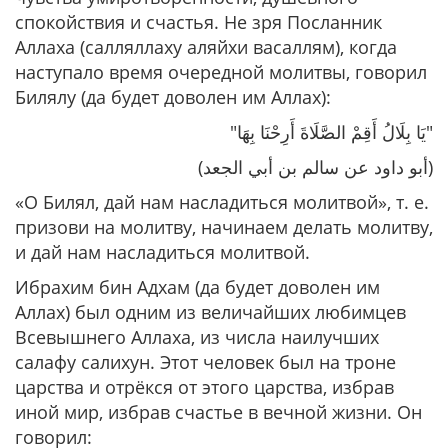
спокойствия и счастья. Не зря Посланник
Аллаха (салляллаху аляйхи васаллям), когда
наступало время очередной молитвы, говорил
Билялу (да будет доволен им Аллах):
"يَا بِلَالُ أَقِمْ الصَّلَاةَ أَرِحْنَا بِهَا"
(أبو داود عن سالم بن أبي الجعد)
«О Билял, дай нам насладиться молитвой»
, т. е.
призови на молитву, начинаем делать молитву,
и дай нам насладиться молитвой.
Ибрахим бин Адхам (да будет доволен им
Аллах) был одним из величайших любимцев
Всевышнего Аллаха, из числа наилучших
салафу салихун. Этот человек был на троне
царства и отрёкся от этого царства, избрав
иной мир, избрав счастье в вечной жизни. Он
говорил: