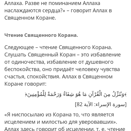
Аллаха. Разве не поминанием Аллаха
наслаждаются сердца?»
– говорит Аллах в
Священном Коране.
Чтение Священного Корана.
Следующее – чтение Священного Корана.
Слушать Священный Коран – это избавление
от одиночества, избавление от душевного
беспокойства, оно придаёт человеку чувства
счастья, спокойствия. Аллах в Священном
Коране говорит:
﴿وَنُنَزِّلُ مِنَ الْقُرْآنِ مَا هُوَ شِفَاءٌ وَرَحْمَةٌ لِلْمُؤْمِنِينَ﴾
[سورة الإسراء: الآية 82]
«Я ниспосылаю из Корана то, что является
исцелением и милостью для уверовавших».
Аллах здесь говорит об исцелении, т. е. чтение