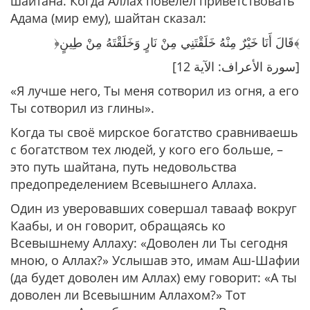
шайтана. Когда Аллах повелел приветствовать
Адама (мир ему), шайтан сказал:
﴿قَالَ أَنَا خَيْرٌ مِنْهُ خَلَقْتَنِي مِنْ نَارٍ وَخَلَقْتَهُ مِنْ طِينٍ﴾
[سورة الأعراف: الآية 12]
«Я лучше него, Ты меня сотворил из огня, а его
Ты сотворил из глины»
.
Когда ты своё мирское богатство сравниваешь
с богатством тех людей, у кого его больше, –
это путь шайтана, путь недовольства
предопределением Всевышнего Аллаха.
Один из уверовавших совершал тавааф вокруг
Каабы, и он говорит, обращаясь ко
Всевышнему Аллаху: «Доволен ли Ты сегодня
мною, о Аллах?» Услышав это, имам Аш-Шафии
(да будет доволен им Аллах) ему говорит: «А ты
доволен ли Всевышним Аллахом?» Тот