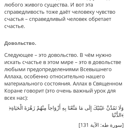
любого живого существа. И вот эта
справедливость тоже даёт человеку чувство
счастья – справедливый человек обретает
счастье.
Довольство.
Следующее – это довольство. В чём нужно
искать счастье в этом мире – это в довольстве
любыми предопределениями Всевышнего
Аллаха, особенно относительно нашего
материального состояния. Аллах в Священном
Коране говорит (это очень важный урок для
всех нас):
﴿وَلَا تَمُدَّنَّ عَيْنَيْكَ إِلَى مَا مَتَّعْنَا بِهِ أَزْوَاجاً مِنْهُمْ زَهْرَةَ الْحَيَاةِ
الدُّنْيَا﴾
[سورة طه: الآية 131]