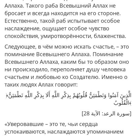
Аллаха. Такого раба Всевышний Аллах не
бросает и всегда находится на его стороне.
Естественно, такой раб испытывает особое
наслаждение, ощущает особое чувство
спокойствия, умиротворённости, блаженства.
Следующее, в чём можно искать счастье, – это
поминание Всевышнего Аллаха. Поминание
Всевышнего Аллаха, каким бы то образом оно
ни происходило, переполняет душу человека
счастьем и любовью ко Создателю. Именно о
таких людях Аллах говорит:
﴿الَّذِينَ آمَنُوا وَتَطْمَئِنُّ قُلُوبُهُمْ بِذِكْرِ اللَّهِ أَلَا بِذِكْرِ اللَّهِ تَطْمَئِنُّ
الْقُلُوبُ﴾
[سورة الرعد: الآية 28]
«Уверовавшие – это те, чьи сердца
успокаиваются, наслаждаются упоминанием