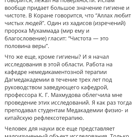
говорится, лежал на поверхности. Ислам
вообще придает большое значение гигиене и
чистоте. В Коране говорится, что
“Аллах любит
чистых людей”
. Один из хадисов (изречений)
пророка Мухаммада (мир ему и
благословение) гласит:
“Чистота — это
половина веры”.
Что же еще, кроме гигиены? И я начал
исследования в этой области. Работа на
кафедре немедикаментозной терапии
Дагмедакадемии в течение трех лет под
руководством заведующего кафедрой,
профессора К. Г. Махмудова облегчила мне
проведение этих исследований. Я как раз тогда
преподавал студентам Медакадемии физио- и
китайскую рефлексотерапию.
Человек для науки все еще представляет
малоизученный объект исследования. Только