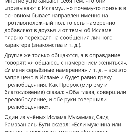
Многие успокаивают себя тем, что они
«призывают к Исламу», но почему-то призыв в
основном бывает направлен именно на
противоположный пол, то есть намеренно
добавляют в друзья и от темы об Исламе
плавно переходят на сообщения личного
характера (знакомства и т. д.).
Другие же только общаются, а в оправдание
говорят: «Я общаюсь с намерением жениться»,
«У меня серьёзные намерения» и т. д. – всё это
запрещено в Исламе и будет равно греху
прелюбодеяния. Как Пророк (мир ему и
благословение) сказал: «Оба глаза, совершили
прелюбодеяние, и обе руки совершили
прелюбодеяние».
Один из учёных Ислама Мухаммад Саид
Рамазан аль-Бути сказал: «Если мужчина или
женщина чувствуют, что при общении с