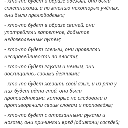
-
кто-то будет в образе обезьян, они были
сплетниками, а по мнению некоторых учёных,
они были прелюбодеями;
-
кто-то будет в образе свиней, они
употребляли запретное, добытое
недозволенным путём;
-
кто-то будет слепым, они проявляли
несправедливость во власти;
-
кто-то будет глухим и немым, они
восхищались своими деяниями;
-
кто-то будет жевать свой язык, и из рта у
них будет идти гной, они были
проповедниками, которые не следовали и
противоречили своим словам и проповедям;
-
кто-то будет с отрезанными руками и
ногами, они причиняли вред (обижали) соседей;