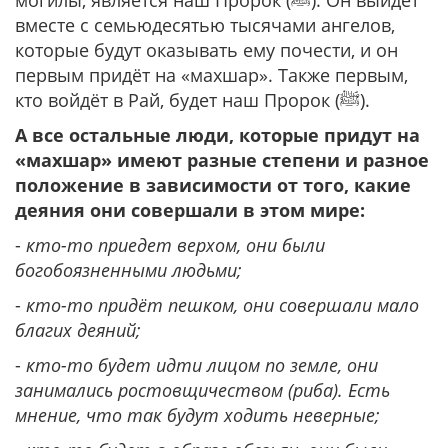
могилы, является наш Пророк (ﷺ). Он выйдет
вместе с семьюдесятью тысячами ангелов,
которые будут оказывать ему почести, и он
первым придёт на «махшар». Также первым,
кто войдёт в Рай, будет наш Пророк (ﷺ).
А все остальные люди, которые придут на
«махшар» имеют разные степени и разное
положение в зависимости от того, какие
деяния они совершали в этом мире:
-
кто-то приедет верхом, они были
богобоязненными людьми;
-
кто-то придёт пешком, они совершали мало
благих деяний;
-
кто-то будет идти лицом по земле, они
занимались ростовщичеством (риба). Есть
мнение, что так будут ходить неверные;