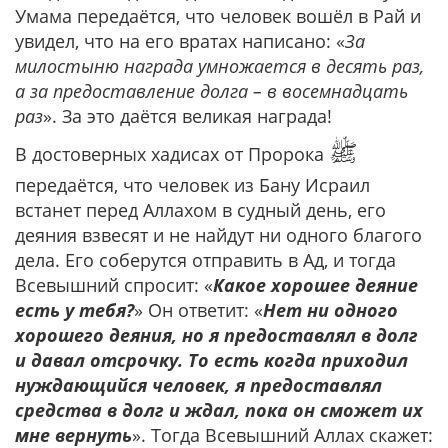
Умама передаётся, что человек вошёл в Рай и
увидел, что на его вратах написано: «
За
милостыню награда умножается в десять раз,
а за предоставление долга – в восемнадцать
раз
». За это даётся великая награда!
ﷺ
В достоверных хадисах от Пророка
передаётся, что человек из Бану Исраил
встанет перед Аллахом в судный день, его
деяния взвесят и не найдут ни одного благого
дела. Его соберутся отправить в Ад, и тогда
Всевышний спросит: «
Какое хорошее деяние
есть у тебя?
» Он ответит: «
Нет ни одного
хорошего деяния, но я предоставлял в долг
и давал отсрочку. То есть когда приходил
нуждающийся человек, я предоставлял
средства в долг и ждал, пока он сможет их
мне вернуть
». Тогда Всевышний Аллах скажет: