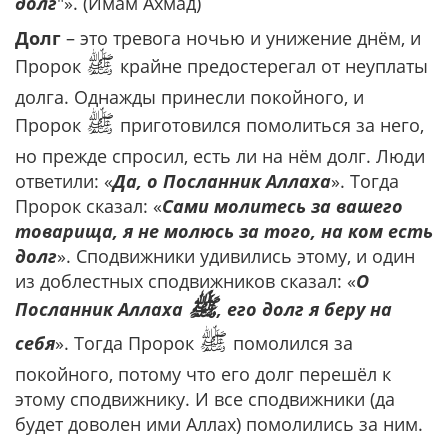
долг
"». (Имам Ахмад)
Долг
– это тревога ночью и унижение днём, и
ﷺ
Пророк
крайне предостерегал от неуплаты
долга. Однажды принесли покойного, и
ﷺ
Пророк
приготовился помолиться за него,
но прежде спросил, есть ли на нём долг. Люди
ответили: «
Да, о Посланник Аллаха
». Тогда
Пророк сказал: «
Сами молитесь за вашего
товарища, я не молюсь за того, на ком есть
долг
». Сподвижники удивились этому, и один
из доблестных сподвижников сказал: «
О
ﷺ
Посланник Аллаха
, его долг я беру на
ﷺ
себя
». Тогда Пророк
помолился за
покойного, потому что его долг перешёл к
этому сподвижнику. И все сподвижники (да
будет доволен ими Аллах) помолились за ним.