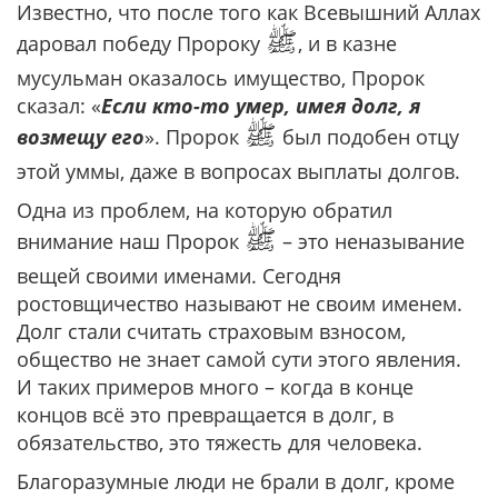
Известно, что после того как Всевышний Аллах
ﷺ
даровал победу Пророку
, и в казне
мусульман оказалось имущество, Пророк
сказал: «
Если кто-то умер, имея долг, я
ﷺ
возмещу его
». Пророк
был подобен отцу
этой уммы, даже в вопросах выплаты долгов.
Одна из проблем, на которую обратил
ﷺ
внимание наш Пророк
– это неназывание
вещей своими именами. Сегодня
ростовщичество называют не своим именем.
Долг стали считать страховым взносом,
общество не знает самой сути этого явления.
И таких примеров много – когда в конце
концов всё это превращается в долг, в
обязательство, это тяжесть для человека.
Благоразумные люди не брали в долг, кроме