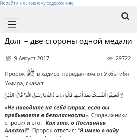
Перейти к основному содержанию
Toggle
navigation
Долг – две стороны одной медали
9 Август 2017
29722
ﷺ
Пророк
в хадисе, переданном от Укбы ибн
ʻАмира, сказал:
لَا تُخِيفُوا أَنْفُسَكُمْ بَعْدَ أَمْنِهَا قَالُوا: وَمَا ذَاكَ يَا رَسُولَ اللَّهِ؟ قَالَ: الدَّيْنُ
«
Не наводите на себя страх, если вы
пребываете в безопасности
». Сподвижники
спросили его: "
Как это, о Посланник
Аллаха?
". Пророк ответил: "
Я имею в виду