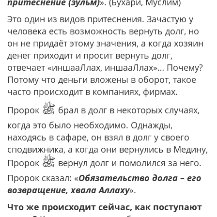
притеснение (зульм)
». (Бухари, Муслим)
Это один из видов притеснения. Зачастую у
человека есть возможность вернуть долг, но
он не придаёт этому значения, а когда хозяин
денег приходит и просит вернуть долг,
отвечает «иншааЛлах, иншааЛлах»… Почему?
Потому что деньги вложены в оборот, такое
часто происходит в компаниях, фирмах.
ﷺ
Пророк
брал в долг в некоторых случаях,
когда это было необходимо. Однажды,
находясь в сафаре, он взял в долг у своего
сподвижника, а когда они вернулись в Медину,
ﷺ
Пророк
вернул долг и помолился за него.
Пророк сказал: «
Обязательство долга – его
возвращение, хвала Аллаху
».
Что же происходит сейчас, как поступают