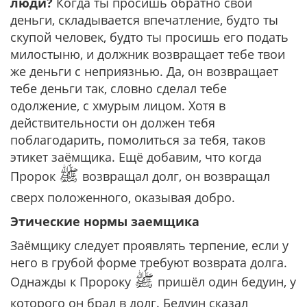
люди?
Когда ты просишь обратно свои
деньги, складывается впечатление, будто ты
скупой человек, будто ты просишь его подать
милостыню, и должник возвращает тебе твои
же деньги с неприязнью. Да, он возвращает
тебе деньги так, словно сделал тебе
одолжение, с хмурым лицом. Хотя в
действительности он должен тебя
поблагодарить, помолиться за тебя, таков
этикет заёмщика. Ещё добавим, что когда
ﷺ
Пророк
возвращал долг, он возвращал
сверх положенного, оказывая добро.
Этические нормы заемщика
Заёмщику следует проявлять терпение, если у
него в грубой форме требуют возврата долга.
ﷺ
Однажды к Пророку
пришёл один бедуин, у
которого он брал в долг. Бедуин сказал