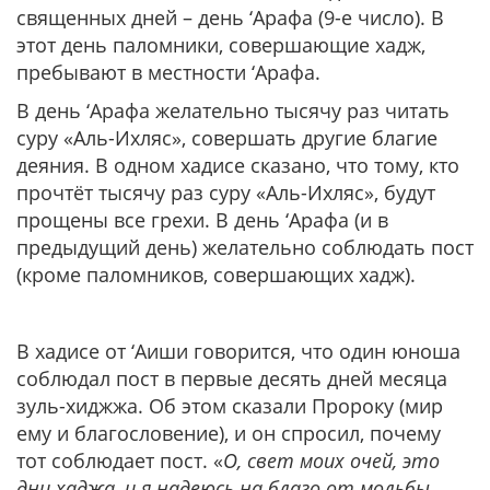
священных дней – день ‘Арафа (9-е число). В
этот день паломники, совершающие хадж,
пребывают в местности ‘Арафа.
В день ‘Арафа желательно тысячу раз читать
суру «Аль-Ихляс», совершать другие благие
деяния. В одном хадисе сказано, что тому, кто
прочтёт тысячу раз суру «Аль-Ихляс», будут
прощены все грехи. В день ‘Арафа (и в
предыдущий день) желательно соблюдать пост
(кроме паломников, совершающих хадж).
В хадисе от ‘Аиши говорится, что один юноша
соблюдал пост в первые десять дней месяца
зуль-хиджжа. Об этом сказали Пророку (мир
ему и благословение), и он спросил, почему
тот соблюдает пост. «
О, свет моих очей, это
дни хаджа, и я надеюсь на благо от мольбы