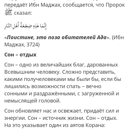
передаёт Ибн Маджах, сообщается, что Пророк
ﷺ
сказал:
إِنَّمَا هَذِهِ ضِجْعَةُ أَهْلِ النَّارِ
«
Поистине, это поза обитателей Ада
». (Ибн
Маджах, 3724)
Сон – отдых
Сон – одно из величайших благ, дарованных
Всевышним человеку. Сложно представить,
какими получеловеками мы были бы, если бы
лишились возможности спать – вечно
сонными и раздражёнными, с загруженной и
немыслящей головой.
Сон обновляет нас и освежает, придаёт сил и
энергии. Сон – источник жизни. Сон – отдых.
На это указывает один из аятов Корана: