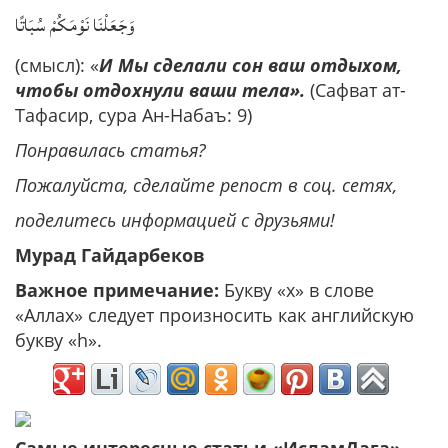
وَجَعَلْنَا نَوْمَكُمْ سُبَاتًا
(смысл): «
И Мы сделали сон ваш отдыхом,
чтобы отдохнули ваши тела».
(Сафват ат-
Тафасир, сура Ан-Набаъ: 9)
Понравилась статья?
Пожалуйста, сделайте репост в соц. сетях,
поделитесь информацией с друзьями!​
Мурад Гайдарбеков
Важное примечание:
Букву «х» в слове
«Аллах» следует произносить как английскую
букву «h».
Самые интересные статьи «ИсламДага»