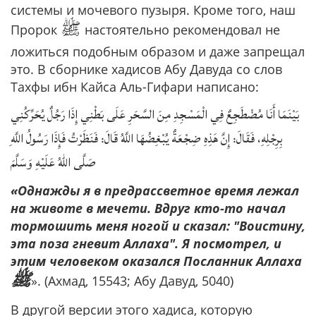
системы и мочевого пузыря. Кроме того, наш
ﷺ
Пророк
настоятельно рекомендовал не
ложиться подобным образом и даже запрещал
это. В сборнике хадисов Абу Давуда со слов
Тахфы ибн Кайса Аль-Гифари написано:
بَيْنَمَا أَنَا مُضْطَجِعٌ فِي الْمَسْجِدِ مِنَ السَّحَرِ عَلَى بَطْنِي إِذَا رَجُلٌ يُحَرِّكُنِي
بِرِجْلِهِ، فَقَالَ: إِنَّ هَذِهِ ضِجْعَةٌ يُبْغِضُهَا اللَّهُ قَالَ: فَنَظَرْتُ فَإِذَا رَسُولُ اللَّهِ
صَلَّى اللهُ عَلَيْهِ وَسَلَّمَ
«Однажды я в предрассветное время лежал
на животе в мечети. Вдруг кто-то начал
тормошить меня ногой и сказал: "Воистину,
эта поза гневит Аллахa". Я посмотрел, и
этим человеком оказался Посланник Аллахa
ﷺ
». (Ахмад, 15543; Абу Давуд, 5040)
В другой версии этого хадиса, которую