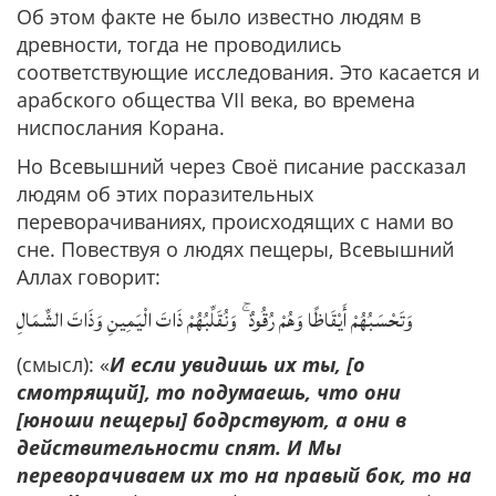
Об этом факте не было известно людям в
древности, тогда не проводились
соответствующие исследования. Это касается и
арабского общества VII века, во времена
ниспослания Корана.
Но Всевышний через Своё писание рассказал
людям об этих поразительных
переворачиваниях, происходящих с нами во
сне. Повествуя о людях пещеры, Всевышний
Аллах говорит:
وَتَحْسَبُهُمْ أَيْقَاظًا وَهُمْ رُقُودٌ ۚ وَنُقَلِّبُهُمْ ذَاتَ الْيَمِينِ وَذَاتَ الشِّمَالِ
(смысл): «
И если увидишь их ты, [о
смотрящий], то подумаешь, что они
[юноши пещеры] бодрствуют, а они в
действительности спят. И Мы
переворачиваем их то на правый бок, то на