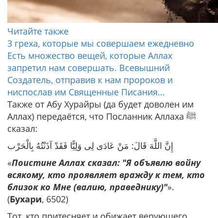
Читайте также
3 греха, которые мы совершаем ежедневно
Есть множество вещей, которые Аллах
запретил нам совершать. Всевышний
Создатель, отправив к нам пророков и
ниспослав им Священные Писания...
Также от Абу Хурайры (да будет доволен им
Аллах) передаётся, что Посланник Аллаха ﷺ
сказал:
إِنَّ اللَّهَ قَالَ: مَنْ عَادَى لِى وَلِيًّا فَقَدْ آذَنْتُهُ بِالْحَرْب
«
Поистине Аллах сказал: "Я объявлю войну
всякому, кто проявляет вражду к тем, кто
близок ко Мне (валию, праведнику)"
».
(
Бухари
, 6502)
Тот, кто притесняет и обижает верующего,