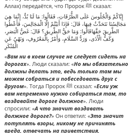
Аллах) передаётся, что Пророк ﷺ сказал:
إِيَّاكُمْ وَالْجُلُوسَ عَلَى الطُّرُقَاتِ، فَقَالُوا: مَا لَنَا بُدٌّ، إِنَّمَا هِيَ
مَجَالِسُنَا نَتَحَدَّثُ فِيهَا، قَالَ: فَإِذَا أَبَيْتُمْ إِلَّا الْمَجَالِسَ، فَأَعْطُوا
الطَّرِيقَ حَقَّهَاقَالُوا: وَمَا حَقُّ الطَّرِيقِ؟ قَالَ: غَضُّ الْبَصَرِ،
وَكَفُّ الْأَذَى، وَرَدُّ السَّلَامِ، وَأَمْرٌ بِالْمَعْرُوفِ، وَنَهْيٌ عَنِ
الْمُنْكَرِ
«
Вам ни в коем случае не следует сидеть на
дорогах
». Люди сказали: «
Но мы обязательно
должны делать это, ведь только там мы
можем собраться и побеседовать друг с
другом
». Тогда Пророк ﷺ сказал: «
Если уж
вам непременно нужно собираться там, то
воздавайте дороге должное
». Люди
спросили: «
А что значит воздавать
должное дороге?
» Он ответил: «
Это значит
потуплять взоры, никому не причинять
вреда, отвечать на приветствия,