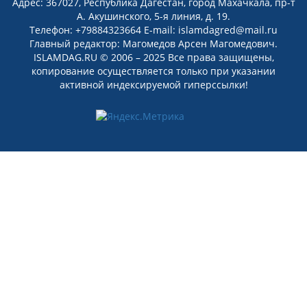
Адрес: 367027, Республика Дагестан, город Махачкала, пр-т
А. Акушинского, 5-я линия, д. 19.
Телефон: +79884323664 E-mail: islamdagred@mail.ru
Главный редактор: Магомедов Арсен Магомедович.
ISLAMDAG.RU © 2006 – 2025 Все права защищены,
копирование осуществляется только при указании
активной индексируемой гиперссылки!