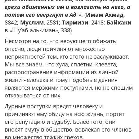
грехи обиженных им и возлагать на него, а
потом его ввергнут в Ад
"». (
Имам Ахмад
,
8842;
Муслим
, 2581;
Тирмизи
, 2418;
Байхаки
в «Шу’аб аль-иман», 338)
Несмотря на то, что верующего обижать
опасно, люди причиняют множество
неприятностей тем, кто этого не заслуживает.
Мы все знаем, что хула, сплетни, клевета,
распространение информации из личной
жизни человека и тому подобные деяния
являются мерзкими поступками, но не спешим
отказываться от них.
Дурные поступки вредят человеку и
причиняют ему обиду на всю жизнь, портят
его репутацию и судьбу. Более того, они
вносят смуту в общество, вовлекая его членов
во множество тяжких грехов.