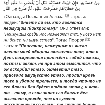
مِنْ حَسَنَاتِهِ، فَإِنْ فَنِيَتْ حَسَنَاتُهُ قَبْلَ أَنْ يُقْضَى مَا عَلَيْهِ أُخِذَ
مِنْ خَطَايَاهُمْ فَطُرِحَتْ عَلَيْهِ، ثُمَّ طُرِحَ فِي النَّارِ
«Однажды Посланник Аллаха ﷺ спросил
людей: "
Знаете ли вы, кто является
неимущим (банкротом)?
" Они ответили:
"
Неимущим среди нас называют тех, у кого нет
ни денег, ни имущества
". Тогда Пророк ﷺ
сказал: "
Поистине, неимущим из числа
членов моей общины окажется тот, кто в
День воскрешения принесёт с собой намазы,
посты и закят, но при этом выяснится, что
он оскорбил этого, оклеветал того,
присвоил имущество этого, пролил кровь
того и ударил третьего, и тогда что-то из
его благих дел будет отдано этому, и что-
то – тому, а если запас его благих дел
иссякнет прежде, чем он сумеет
рассчитаться со всеми, то станут брать