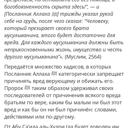
богобоязненность скрыта здесь!”, — и
[Посланник Аллаха ﷺ] трижды указал рукой
себе на грудь, после чего сказал: “Человеку,
который презирает своего брата
мусульманина, этого будет достаточно для
вреда. Для каждого мусульманина должны быть
неприкосновенными жизнь, имущество и честь
другого мусульманина”».
(Муслим, 2564)
Передаётся множество хадисов, в которых
Посланник Аллаха ﷺ категорически запрещает
причинять вред верующему и обижать его.
Пророк ﷺ таким образом удерживал своих
последователей от причинения всякого вреда
братьям по вере, каким бы малым ни был этот
вред и как бы он ни был причинён: словами,
действиями или по-другому.
От Абу Са’ида аль-Худри (да будет доволен им