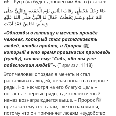
ибн Буср (да будет доволен им Аллах) сказал:
جَاءَ رَجُلٌ يَتَخَطَّى رِقَابَ النَّاسِ يَوْمَ الْجُمُعَةِ، وَالنَّبِيُّ صَلَّى
اللهُ عَلَيْهِ وَسَلَّمَ يَخْطُبُ، فَقَالَ لَهُ النَّبِيُّ صَلَّى اللهُ عَلَيْهِ
وَسَلَّمَ: اجْلِسْ فَقَدْ آذَيْتَ
«
Однажды в пятницу в мечеть пришёл
человек, который стал расталкивать
людей, чтобы пройти, и Пророк ﷺ,
который в это время произносил проповедь
(хутбу), сказал ему: “Сядь, ибо ты уже
побеспокоил людей”
». (Тирмизи, 1118)
Этот человек опоздал в мечеть и стал
расталкивать людей, желая попасть в первые
ряды. Но, несмотря на его благую цель –
попасть в первые ряды, где коллективный
намаз вознаграждается выше, – Пророк ﷺ
приказал ему сесть там, где он находится,
потому что он причиняет людям неудобство