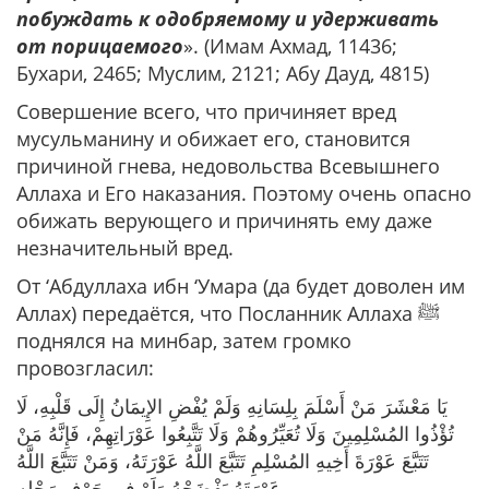
побуждать к одобряемому и удерживать
от порицаемого
». (Имам Ахмад, 11436;
Бухари, 2465; Муслим, 2121; Абу Дауд, 4815)
Совершение всего, что причиняет вред
мусульманину и обижает его, становится
причиной гнева, недовольства Всевышнего
Аллаха и Его наказания. Поэтому очень опасно
обижать верующего и причинять ему даже
незначительный вред.
От ‘Абдуллаха ибн ‘Умара (да будет доволен им
Аллах) передаётся, что Посланник Аллаха ﷺ
поднялся на минбар, затем громко
провозгласил:
يَا مَعْشَرَ مَنْ أَسْلَمَ بِلِسَانِهِ وَلَمْ يُفْضِ الإِيمَانُ إِلَى قَلْبِهِ، لَا
تُؤْذُوا المُسْلِمِينَ وَلَا تُعَيِّرُوهُمْ وَلَا تَتَّبِعُوا عَوْرَاتِهِمْ، فَإِنَّهُ مَنْ
تَتَبَّعَ عَوْرَةَ أَخِيهِ المُسْلِمِ تَتَبَّعَ اللَّهُ عَوْرَتَهُ، وَمَنْ تَتَبَّعَ اللَّهُ
عَوْرَتَهُ يَفْضَحْهُ وَلَوْ فِي جَوْفِ رَحْلِهِ