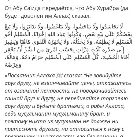
От Абу Са‘ида передаётся, что Абу Хурайра (да
будет доволен им Аллах) сказал:
لَا تَحَاسَدُوا وَلَا تَنَاجَشُوا، وَلَا تَبَاغَضُوا، وَلَا تَدَابَرُوا، وَلَا يَبِعْ
بَعْضُكُمْ عَلَى بَيْعِ بَعْضٍ، وَكُونُوا عِبَادَ اللهِ إِخْوَانًا، الْمُسْلِمُ أَخُو
الْمُسْلِمِ لَا يَظْلِمُهُ، وَلَا يَخْذُلُهُ، وَلَا يَحْقِرُهُ التَّقْوَى هَاهُنَا وَيُشِيرُ
إِلَى صَدْرِهِ ثَلَاثَ مَرَّاتٍ بِحَسْبِ امْرِئٍ مِنَ الشَّرِّ أَنْ يَحْقِرَ
أَخَاهُ الْمُسْلِمَ، كُلُّ الْمُسْلِمِ عَلَى الْمُسْلِمِ حَرَامٌ دَمُهُ، وَمَالُهُ،
وَعِرْضُهُ
«
Посланник Аллаха ﷺ сказал: “Не завидуйте
друг другу, не взвинчивайте цены, откажитесь
от взаимной ненависти, не поворачивайтесь
спиной друг к другу, не перебивайте торговлю
друг другу и будьте братьями, о рабы Аллаха,
ведь мусульманин мусульманину брат, и
поэтому никто из мусульман не должен ни
притеснять другого, ни относиться к нему с
презрением, ни оставлять его без помощи, а