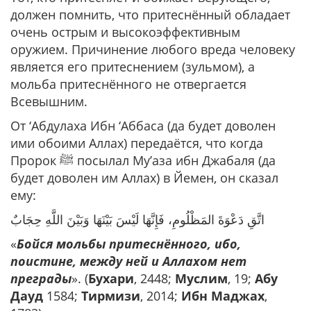
должен помнить, что притеснённый обладает
очень острым и высокоэффективным
оружием. Причинение любого вреда человеку
является его притеснением (зульмом), а
мольба притеснённого не отвергается
Всевышним.
От ‘Абдулаха Ибн ‘Аббаса (да будет доволен
ими обоими Аллах) передаётся, что когда
Пророк ﷺ посылал Му’аза ибн Джабаля (да
будет доволен им Аллах) в Йемен, он сказал
ему:
اتَّقِ دَعْوَةَ المَظْلُومِ، فَإِنَّهَا لَيْسَ بَيْنَهَا وَبَيْنَ اللَّهِ حِجَابٌ
«
Бойся мольбы притеснённого, ибо,
поистине, между ней и Аллахом нет
преграды
». (
Бухари
, 2448;
Муслим
, 19;
Абу
Дауд
1584;
Тирмизи
, 2014;
Ибн Маджах
,