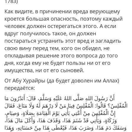
1783)
Как видите, в причинении вреда верующему
кроется большая опасность, поэтому каждый
человек должен остерегаться этого. А если
вдруг получилось такое, он должен
постараться устранить этот вред и загладить
свою вину перед тем, кого он обидел, не
откладывая решение этого вопроса до того
дня, когда ему не будет пользы ни от его
имущества, ни от его сыновей.
От Абу Хурайры (да будет доволен им Аллах)
передаётся:
أَنَّ رَسُولَ اللهِ صَلَّى اللهُ عَلَيْهِ وَسَلَّمَ، قَالَ: أَتَدْرُونَ مَا
الْمُفْلِسُ؟ قَالُوا: الْمُفْلِسُ فِينَا مَنْ لَا دِرْهَمَ لَهُ وَلَا مَتَاعَ، فَقَالَ
إِنَّ الْمُفْلِسَ مِنْ أُمَّتِي يَأْتِي يَوْمَ الْقِيَامَةِ بِصَلَاةٍ، وَصِيَامٍ،
وَزَكَاةٍ، وَيَأْتِي قَدْ شَتَمَ هَذَا، وَقَذَفَ هَذَا، وَأَكَلَ مَالَ هَذَا،
وَسَفَكَ دَمَ هَذَا، وَضَرَبَ هَذَا، فَيُعْطَى هَذَا مِنْ حَسَنَاتِهِ، وَهَذَا