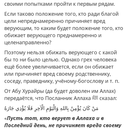
своими попытками пройти к первым рядам.
Если таково положение того, кто ради благой
цели непреднамеренно причиняет вред
верующим, то каким будет положение того, кто
обижает верующего преднамеренно и
целенаправленно?
Поэтому нельзя обижать верующего с какой
бы то ни было целью. Однако грех человека
ещё более увеличивается, если он обижает
или причиняет вред своему родственнику,
соседу, праведнику, учёному-богослову и т. п.
От Абу Хурайры (да будет доволен им Аллах)
передаётся, что Посланник Аллаха ﷺ сказал:
مَنْ كَانَ يُؤْمِنُ بِاللهِ وَالْيَوْمِ الْآخِرِ فَلَا يُؤْذِي ‌جَارَهُ
«
Пусть тот, кто верует в Аллаха и в
Последний день, не причиняет вреда своему