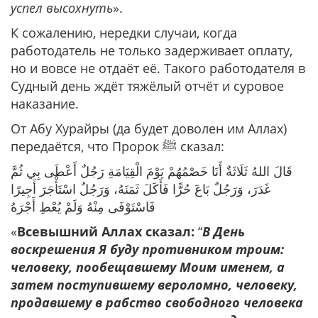
успел высохнуть
».
К сожалению, нередки случаи, когда
работодатель не только задерживает оплату,
но и вовсе не отдаёт её. Такого работодателя в
Судный день ждёт тяжёлый отчёт и суровое
наказание.
От Абу Хурайры (да будет доволен им Аллах)
передаётся, что Пророк ﷺ сказал:
قَالَ اللهُ ‌ثَلَاثَةٌ ‌أَنَا ‌خَصْمُهُمْ ‌يَوْمَ الْقِيَامَةِ رَجُلٌ أَعْطَى بِي ثُمَّ
غَدَرَ، وَرَجُلٌ بَاعَ حُرًّا فَأَكَلَ ثَمَنَهُ، وَرَجُلٌ اسْتَأْجَرَ أَجِيرًا
فَاسْتَوْفَى مِنْهُ وَلَمْ يُعْطِ أَجْرَهُ
«
Всевышний Аллах сказал:
“
В День
воскрешения Я буду противником троим:
человеку, пообещавшему Моим именем, а
затем поступившему вероломно, человеку,
продавшему в рабство свободного человека