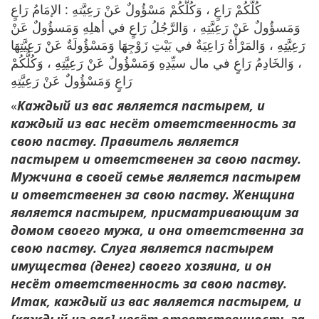
كُلُّكُمْ رَاعٍ ، وَكُلُّكُمْ مَسْؤُولٌ عَنْ رَعِيَّتهِ : الإمَامُ رَاعٍ
وَمَسؤُولٌ عَنْ رَعِيَّتِهِ ، وَالرَّجُلُ رَاعٍ في أهلِهِ وَمَسؤُولٌ عَنْ
رَعِيَّتِهِ ، وَالمَرْأَةُ رَاعِيَةٌ في بَيْتِ زَوْجِهَا وَمَسْؤُولَةٌ عَنْ رَعِيَّتِهَا
، وَالخَادِمُ رَاعٍ في مال سيِّدِهِ وَمَسْؤُولٌ عَنْ رَعِيَّتِهِ ، وَكُلُّكُمْ
رَاعٍ وَمَسْؤُولٌ عَنْ رَعِيَّتِهِ
«
Каждый из вас является пастырем, и
каждый из вас несёт ответственность за
свою паству. Правитель является
пастырем и ответственен за свою паству.
Мужчина в своей семье является пастырем
и ответственен за свою паству. Женщина
является пастырем, присматривающим за
домом своего мужа, и она ответственна за
свою паству. Слуга является пастырем
имущества (денег) своего хозяина, и он
несёт ответственность за свою паству.
Итак, каждый из вас является пастырем, и