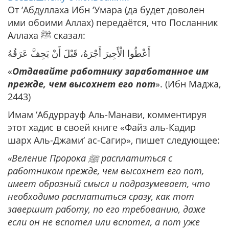
От ‘Абдуллаха Ибн ‘Умара (да будет доволен
ими обоими Аллах) передаётся, что Посланник
Аллаха ﷺ сказал:
أَعْطُوا الْأَجِيرَ أَجْرَهُ، ‌قَبْلَ ‌أَنْ ‌يَجِفَّ ‌عَرَقُهُ
«
Отдавайте работнику заработанное им
прежде, чем высохнет его пот
». (Ибн Маджа,
2443)
Имам ‘Абдуррауф Аль-Манави, комментируя
этот хадис в своей книге «Файз аль-Кадир
шарх Аль-Джами‘ ас-Сагир», пишет следующее:
«Веление Пророка
ﷺ расплатиться с
работником прежде, чем высохнет его пот,
имеет образный смысл и подразумевает, что
необходимо расплатиться сразу, как тот
завершит работу, по его требованию, даже
если он не вспотел или вспотел, а пот уже