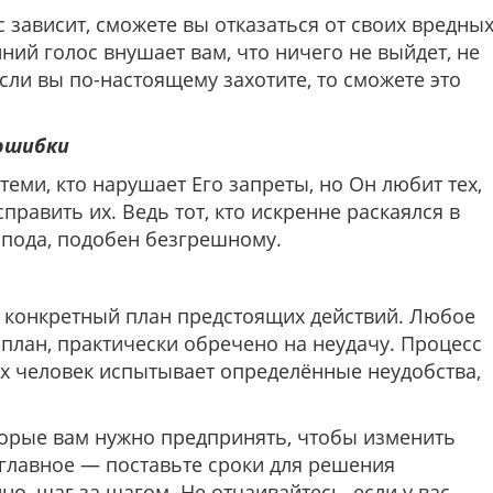
с зависит, сможете вы отказаться от своих вредны
нний голос внушает вам, что ничего не выйдет, не
если вы по-настоящему захотите, то сможете это
 ошибки
еми, кто нарушает Его запреты, но Он любит тех,
править их. Ведь тот, кто искренне раскаялся в
спода, подобен безгрешному.
е конкретный план предстоящих действий. Любое
 план, практически обречено на неудачу. Процесс
ых человек испытывает определённые неудобства,
торые вам нужно предпринять, чтобы изменить
 главное — поставьте сроки для решения
о, шаг за шагом. Не отчаивайтесь, если у вас