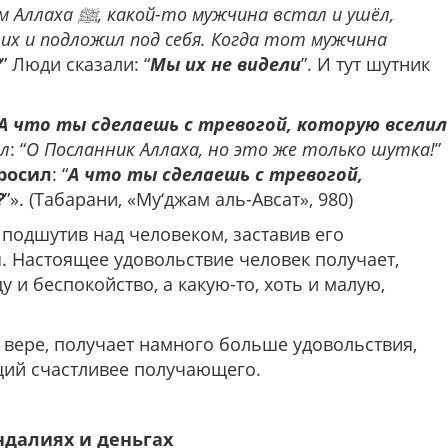
а встал и ушёл,
л их и подложил под себя. Когда тот мужчина
?
” Люди сказали: “
Мы их не видели
”. И тут шутник
А что ты сделаешь с тревогой, которую вселил
ал
: “
О Посланник Аллаха, но это же только шутка!
”
спросил
: “
А что ты сделаешь с тревогой,
?
”». (Табарани, «Му‘джам аль-Авсат», 980)
 подшутив над человеком, заставив его
я. Настоящее удовольствие человек получает,
у и беспокойство, а какую-то, хоть и малую,
по вере, получает намного больше удовольствия,
ющий счастливее получающего.
ндалиях и деньгах