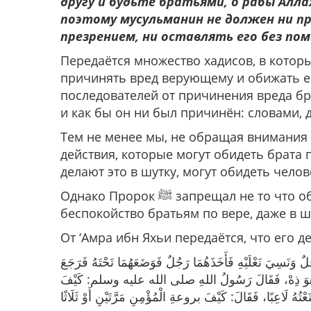
другу и будьте братьями, о рабы Алла
поэтому мусульманин не должен ни пр
презрением, ни оставлять его без по
Передаётся множество хадисов, в которых Посланник Алла
причинять вред верующему и обижать его. Пророк ﷺ таким образо
последователей от причинения вреда бр
и как бы он ни был причинён: словами, 
Тем не менее мы, не обращая внимания н
действия, которые могут обидеть брата п
делают это в шутку, могут обидеть челов
Однако Пророк ﷺ запрещал не то что обижать, а даже причинять небольшое
беспокойство братьям по вере, даже в ш
От ‘Амра ибн Яхьи передаётся, что его де
سِيَ ‌نَعْلَيْهِ فَأَخَذَهُمَا رَجُلٌ فَوَضَعَهُمَا تَحْتَهُ فَرَجَعَ
َجُلٌ: هُوَ ذِهْ، فَقَالَ رَسُولُ اللهِ صلى الله عليه وسلم: كَيْفَ
ُهُ لَاعِبًا، فَقَالَ: كَيْفَ بروعةِ الْمُؤْمِنِ مَرَّتَيْنِ أَوْ ثَلَاثًا