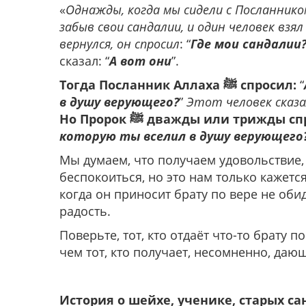
«
Однажды, когда мы сидели с Посланником Аллаха ﷺ, какой-то мужчин
забыв свои сандалии, и один человек взя
вернулся, он спросил
: “
Где мои сандалии
сказал: “
А вот они
”.
Тогда Посланник Аллаха ﷺ спросил:
“
в душу верующего?
”
Этот человек сказ
Но Пророк ﷺ дважды или трижды 
которую ты вселил в душу верующего
Мы думаем, что получаем удовольствие,
беспокоиться, но это нам только кажетс
когда он приносит брату по вере не обид
радость.
Поверьте, тот, кто отдаёт что-то брату 
чем тот, кто получает, несомненно, да
История о шейхе, ученике, старых са