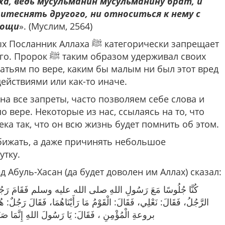
ха, ведь мусульманин мусульманину брат, и
итеснять другого, ни относиться к нему с
мощи
». (Муслим, 2564)
ха ﷺ категорически запрещает
м удерживал своих
атьям по вере, каким бы малым ни был этот вред
действиями или как-то иначе.
а все запреты, часто позволяем себе слова и
о вере. Некоторые из нас, ссылаясь на то, что
ека так, что он всю жизнь будет помнить об этом.
утку.
д Абуль-Хасан (да будет доволен им Аллах) сказал:
كُنَّا جُلُوسًا مَعَ رَسُولِ اللهِ صلى الله عليه وسلم ‌فَقَامَ ‌رَجُلٌ ‌وَنَ
الرَّجُلُ، فَقَالَ: نَعْلِي، فَقَالَ: الْقَوْمُ مَا رَأَيْنَاهُمَا، فَقَالَ ر
بروعةِ الْمُؤْمِنِ ، فَقَالَ: يَا رَسُولَ اللهِ إِنَّمَا صَنَعْت