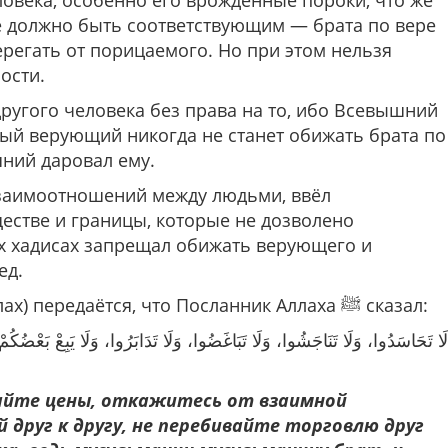
овека, особенно его врождённые пороки, что же
ие должно быть соответствующим — брата по вере
ерегать от порицаемого. Но при этом нельзя
ости.
угого человека без права на то, ибо Всевышний
ый верующий никогда не станет обижать брата по
ний даровал ему.
взаимоотношений между людьми, ввёл
естве и границы, которые не дозволено
ед.
От Абу Хурайры (да будет доволен им Аллах) передаётся, что Посланник Аллаха ﷺ сказал:
لَا تَحَاسَدُوا، وَلَا تَنَاجَشُوا، وَلَا تَبَاغَضُوا، وَلَا تَدَابَرُوا، وَلَا يَبِعْ بَعْضُكُ
ивайте цены, откажитесь от взаимной
 друг к другу, не перебивайте торговлю друг