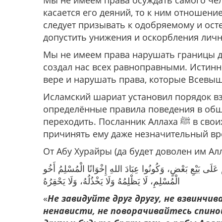
Мы не имеем права осуждать самого чел
касается его деяний, то к ним отношен
следует призывать к одобряемому и ост
допустить унижения и оскорбления личн
Мы не имеем права нарушать границы др
создал нас всех равноправными. Истинн
вере и нарушать права, которые Всевыш
Исламский шариат установил порядок 
определённые правила поведения в общ
переходить. Посланник Аллаха ﷺ в своих хадисах запрещал обижать верующего и
причинять ему даже незначительный вр
مْ عَلَى بَيْعِ بَعْضٍ، وَكُونُوا عِبَادَ اللهِ إِخْوَانًا الْمُسْلِمُ أَخُو
الْمُسْلِمِ، لَا يَظْلِمُهُ وَلَا يَخْذُلُهُ، وَلَا يَحْقِرُهُ
«
Не завидуйте друг другу, не взвинч
ненависти, не поворачивайтесь спиной