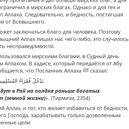
у пропитания и дал больше мирских благ, а для
граничил в мирских благах. Однако и для тех и
т Аллаха. Следовательно, и бедность, постигшая
ем от Всевышнего.
ожет заключаться благо для человека. Поэтому
вышний Аллах лишил нас чего-либо, это случилось
ыть несправедливости.
пользовался мирскими благами, в Судный день
 Аллахом. В хадисе, который передаётся от Абу
Хурайры (да будет доволен им Аллах), сообщается, что Посланник Аллаха ﷺ сказал:
يَدْخُلُ فُقَرَاءُ المُسْلِمِينَ
дут в Рай на полдня раньше богатых
т (земной жизни)
». (Тирмизи, 2354)
Аллах, и тот, кто желает избавиться от бедности,
го Господа, зарабатывать только дозволенным
ленные цели.