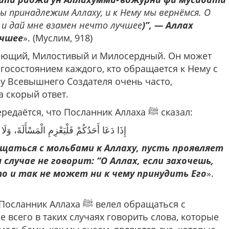
ы принадлежим Аллаху, и к Нему мы вернёмся. О
м и дай мне взамен нечто лучшее
)”, — Аллах
учшее
». (Муслим, 918)
Дающий, Милостивый и Милосердный. Он может
агосостоянием каждого, кто обращается к Нему с
у Всевышнего Создателя очень часто,
а скорый ответ.
От Анаса (да будет доволен им Аллаха) передаётся, что Посланник Аллаха ﷺ сказал:
إِذَا دَعَا أَحَدُكُمْ فَلْيَعْزِمِ الْمَسْأَلَةَ، وَلَا
ащаться с мольбами к Аллаху, пусть проявляет
случае не говорит: “О Аллах, если захочешь,
то и так не может ни к чему принудить Его
».
аха ﷺ велел обращаться с
 всего в таких случаях говорить слова, которые