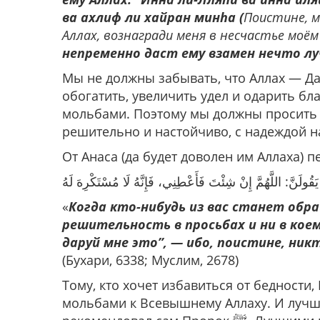
ва ахлиф ли хайран минhа (
Поистине, м
Аллах, вознагради меня в несчастье моё
непременно даст ему взамен нечто л
Мы не должны забывать, что Аллах — 
обогатить, увеличить удел и одарить бл
мольбами. Поэтому мы должны просить 
решительно и настойчиво, с надеждой н
 يَقُولَنَّ: اللَّهُمَّ إِنْ شِئْتَ فَأَعْطِنِي، فَإِنَّهُ لَا مُسْتَكْرِهَ لَهُ
«
Когда кто-нибудь из вас станет обр
решительность в просьбах и ни в коем 
даруй мне это”, — ибо, поистине, ник
(Бухари, 6338; Муслим, 2678)
Тому, кто хочет избавиться от бедности, Посланник Алл
мольбами к Всевышнему Аллаху. И лучше