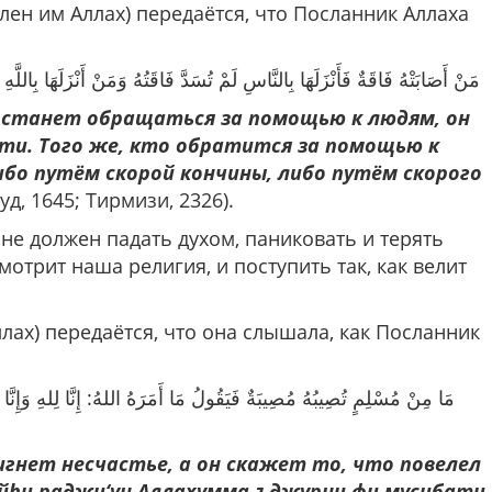
олен им Аллах) передаётся, что Посланник Аллаха
مَنْ أَصَابَتْهُ فَاقَةٌ فَأَنْزَلَهَا بِالنَّاسِ لَمْ تُسَدَّ فَاقَتُهُ وَمَنْ أَنْزَلَهَا بِالل
, станет обращаться за помощью к людям, он
сти. Того же, кто обратится за помощью к
бо путём скорой кончины, либо путём скорого
уд, 1645; Тирмизи, 2326).
не должен падать духом, паниковать и терять
смотрит наша религия, и поступить так, как велит
лах) передаётся, что она слышала, как Посланник
مَا مِنْ مُسْلِمٍ تُصِيبُهُ مُصِيبَةٌ فَيَقُولُ مَا أَمَرَهُ اللهُ: إِنَّا لِلهِ وَإِنّ
игнет несчастье, а он скажет то, что повелел
ляйhи раджи‘ун Аллахумма-ъджурни фи мусибати