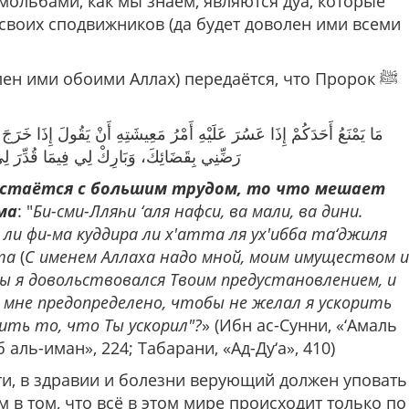
лен ими обоими Аллах) передаётся, что Пророк ﷺ
مَا يَمْنَعُ أَحَدَكُمْ إِذَا عَسُرَ عَلَيْهِ أَمْرُ مَعِيشَتِهِ أَنْ يَقُولَ إِذَا خَرَ
رَضِّنِي بِقَضَائِكَ، وَبَارِكْ لِي فِيمَا قُدِّرَ لِي 
достаётся с большим трудом, то что мешает
ма
: "
Би-сми-Лляһи ‘аля нафси, ва мали, ва дини.
к ли фи-ма куддира ли х'атта ля ух'ибба та‘джиля
та
(
С именем Аллаха надо мной, моим имуществом и
бы я довольствовался Твоим предустановлением, и
 мне предопределено, чтобы не желал я ускорить
ить то, что Ты ускорил"?
» (Ибн ас-Сунни, «‘Амаль
 аль-иман», 224; Табарани, «Ад-Ду‘а», 410)
ости, в здравии и болезни верующий должен уповать
в том, что всё в этом мире происходит только по