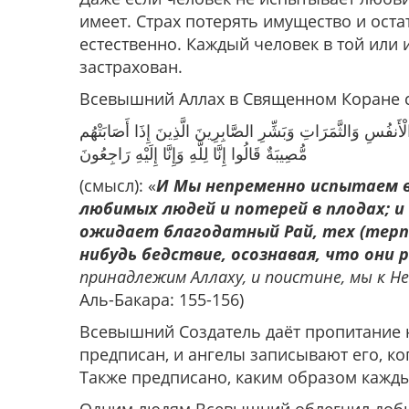
имеет. Страх потерять имущество и оста
естественно. Каждый человек в той или 
застрахован.
Всевышний Аллах в Священном Коране с
ْأَنفُسِ وَالثَّمَرَاتِ وَبَشِّرِ الصَّابِرِينَ الَّذِينَ إِذَا أَصَابَتْهُم
مُّصِيبَةٌ قَالُوا إِنَّا لِلَّهِ وَإِنَّا إِلَيْهِ رَاجِعُونَ
(смысл): «
И Мы непременно испытаем в
любимых людей и потерей в плодах; и
ожидает благодатный Рай, тех (терпе
нибудь бедствие, осознавая, что они 
принадлежим Аллаху, и поистине, мы к Н
Аль-Бакара: 155-156)
Всевышний Создатель даёт пропитание 
предписан, и ангелы записывают его, ко
Также предписано, каким образом кажды