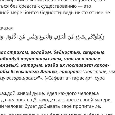
ться без средств к существованию — это
иной мере боится бедности, ведь никто от неё не
казал:
وَلَنَبْلُوَنَّكُم بِشَيْءٍ مِّنَ الْخَوْفِ وَالْجُوعِ وَنَقْصٍ مِّنَ الْأَمْوَالِ وَال
ас страхом, голодом, бедностью, смертью
 обрадуй терпеливых тем, что их в итоге
ливых), которые, когда их постигает какое-
рабы Всевышнего Аллаха, говорят: "
Поистине, мы
ему возвращаемся
"
». («Сафват ат-тафасир», сура
каждой живой душе. Удел каждого человека
гда человек ещё находится в чреве своей матери.
й человек будет добывать своё пропитание.