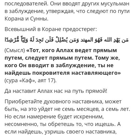
последователей. Они вводят других мусульман
в заблуждение, утверждая, что следуют по пути
Корана и Сунны.
Всевышний в Коране предостерег:
مَن يَهْدِ الله فَهُوَ المهتد وَمَن يُضْلِلْ فَلَن تَجِدَ لَهُ وَلِيّاً مُّرْشِدًا
(Смысл)
«Тот, кого Аллах ведет прямым
путем, следует прямым путем. Тому же,
кого Он вводит в заблуждение, ты не
найдешь покровителя наставляющего»
(сура «Каф», аят 17).
Да наставит Аллах нас на путь прямой!
Приобретайте духовного наставника, может
быть, на это уйдет не семь месяцев, а семь лет.
Но если намерение будет искренним,
несомненно, ты обретешь то, что ищешь. А
если найдешь, узришь своего наставника,