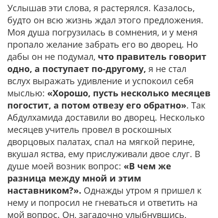
Услышав эти слова, я растерялся. Казалось,
будто он всю жизнь ждал этого предложения.
Моя душа погрузилась в сомнения, и у меня
пропало желание забрать его во дворец. Но
дабы он не подумал,
что правитель говорит
одно, а поступает по-другому,
я не стал
вслух выражать удивление и успокоил себя
мыслью:
«Хорошо, пусть несколько месяцев
погостит, а потом отвезу его обратно»
. Так
Абдулхамида доставили во дворец. Несколько
месяцев учитель провел в роскошных
дворцовых палатах, спал на мягкой перине,
вкушал яства, ему прислуживали двое слуг. В
душе моей возник вопрос:
«В чем же
разница между мной и этим
наставником?».
Однажды утром я пришел к
нему и попросил не гневаться и ответить на
мой вопрос. Он, загадочно улыбнувшись,