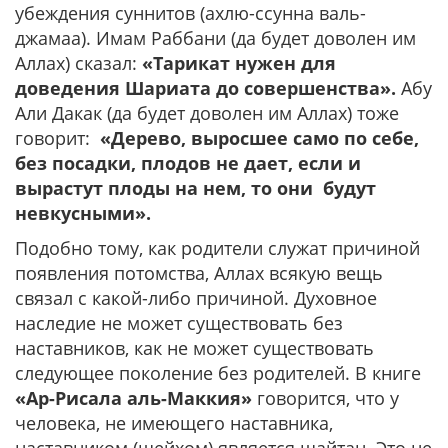
убеждения суннитов (ахлю-ссунна валь-
джамаа). Имам Раббани (да будет доволен им
Аллах) сказал:
«Тарикат нужен для
доведения Шариата до совершенства».
Абу
Али Дакак (да будет доволен им Аллах) тоже
говорит:
«Дерево, выросшее само по себе,
без посадки, плодов не дает, если и
вырастут плоды на нем, то они будут
невкусными».
Подобно тому, как родители служат причиной
появления потомства, Аллах всякую вещь
связал с какой-либо причиной. Духовное
наследие не может существовать без
наставников, как не может существовать
следующее поколение без родителей. В книге
«Ар-Рисала аль-Маккия»
говорится, что у
человека, не имеющего наставника,
наставником (шейхом) является шайтан. Это не