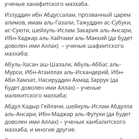
ученые ханафитского мазхаба.
Иззуддин ибн Абдуссалам, прозванный царем
алимов, имам аль-Газали, Тажуддин ас-Субуки,
ас-Суюти, шейхуль-Ислам Закария аль-Ансари,
Ибн-Хаджар аль-Хайтами аль-Маккий (да будет
доволен ими Аллах) – ученые шафиитского
мазхаба;
Абуль-Хасан аш-Шазали, Абуль-Аббас аль-
Мурси, Ибн-Атаиллах аль-Искандерий, Ибн-
Аби-Хамзат, Насируддин Ахмад Заррук (да
будет доволен ими Аллах) – ученые
маликитского мазхаба;
Абдул Кадыр Гейлани, шейхуль-Ислам Абдулла
аль-Ансари, Ибн-Маджар аль-Футухи (да будет
доволен ими Аллах) – ученые ханбалитского
мазхаба, и многие другие.