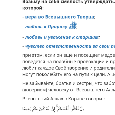
Возьму на себя смелость утверждать.
которой:
-
вера во Всевышнего Творца
;
ﷺ
-
любовь к Пророку
;
-
любовь и уважение к старшим
;
-
чувство ответственности за свои п
при этом, если он ещё и посещает медре
поведётся на подобные провокации и пр
любит каждое Своё творение и родители
могут поколебать его на пути к цели. А 
Не забывайте, братья и сёстры, что заб
(доверием) человеку от Всевышнего Алла
Всевышний Аллах в Коране говорит:
وَلَا تَقْتُلُوا أَنْفُسَكُمْ ۚ إِنَّ اللَّهَ كَانَ بِكُمْ رَحِيمًا