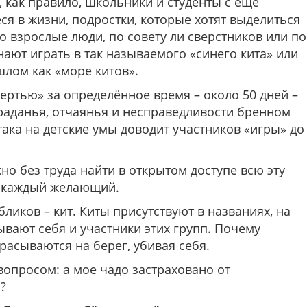
как правило, школьники и студенты с ещё
я в жизни, подростки, которые хотят выделиться
но взрослые люди, по совету ли сверстников или по
ют играть в так называемого «синего кита» или
шлом как «море китов».
мертью» за определённое время – около 50 дней –
траданья, отчаянья и несправедливости бренном
така на детские умы доводит участников «игры» до
о без труда найти в открытом доступе всю эту
 каждый желающий.
иков – кит. Киты присутствуют в названиях, на
зывают себя и участники этих групп. Почему
расываются на берег, убивая себя.
вопросом: а мое чадо застраховано от
?