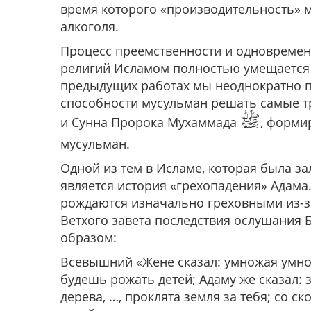
время которого «производительность» м
алкоголя.
Процесс преемственности и одновремен
религий Исламом полностью умещается 
предыдущих работах мы неоднократно п
способности мусульман решать самые т
ﷺ
и Сунна Пророка Мухаммада
, форми
мусульман.
Одной из тем в Исламе, которая была з
является история «грехопадения» Адама.
рождаются изначально греховными из-з
Ветхого завета последствия ослушания
образом:
Всевышний «Жене сказал: умножая умнож
будешь рожать детей; Адаму же сказал: з
дерева, …, проклята земля за тебя; со с