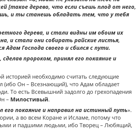
й [такое дерево, что если съешь плод от него,
ешь, и ты станешь обладать тем, что у тебя
претного дерева, и стали видны им обоим их
на, и стали они собирать райские листья,
 Адам Господа своего и сбился с пути.
, сделав пророком, принял его покаяние и
ой историей необходимо считать следующие
ал (ибо Он – Всезнающий), что Адам обладает
юди. То есть Всевышний задолго до грехопадения
Он –
Милостивый
.
л его покаяние и направил на истинный путь
».
тории, а во всем Коране и Исламе, потому что
ными и падшими людьми, ибо Творец – Любящий,