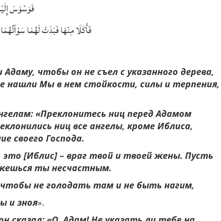
فَوَسْوَسَ إِلَيْه
فَأَكَلَا مِنْهَا فَبَدَتْ لَهُمَا سَوْآتُهُمَا
Адаму, чтобы он не съел с указанного дерева,
не нашли Мы в нем стойкости, силы и терпения,
ангелам: «Преклонитесь ниц перед Адамом
клонились ниц все ангелы, кроме Иблиса,
е своего Господа.
, это [Иблис] – враг твой и твоей жены. Пусть
кажешься ты несчастным.
е, чтобы не голодать там и не быть нагим,
ы и зноя
».
н сказал: «О, Адам! Не указать ли тебе на