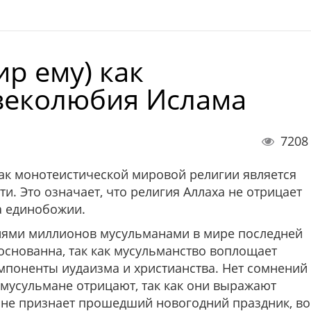
р ему) как
веколюбия Ислама
7208
ак монотеистической мировой религии является
. Это означает, что религия Аллаха не отрицает
а единобожии.
тнями миллионов мусульманами в мире последней
основанна, так как мусульманство воплощает
мпоненты иудаизма и христианства. Нет сомнений
 мусульмане отрицают, так как они выражают
 не признает прошедший новогодний праздник, во