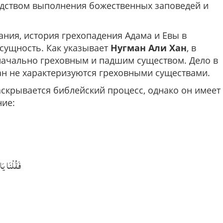
дством выполнения божественных заповедей и
ания, история грехопадения Адама и Евы в
сущность. Как указывает
Нугман Али Хан
, в
начально греховным и падшим существом. Дело в
ман не характеризуются греховными существами.
раскрывается библейский процесс, однако он имеет
ие:
فَقُلْنَا يَ