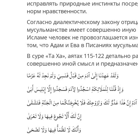
исправлять природные инстинкты посре
норм нравственности.
Согласно диалектическому закону отриц
мусульманстве имеет совершенно иную 
Исламе человек не провозглашается из
том, что Адам и Ева в Писаниях мусуль
В суре «Та Ха», аятах 115-122 детально 
совершенно иной смысл и предназначен
وَلَقَدْ عَهِدْنَا إِلَىٰ آدَمَ مِنْ قَبْلُ فَنَسِيَ وَلَمْ نَجِدْ لَهُ عَزْمًا
وَإِذْ قُلْنَا لِلْمَلَائِكَةِ اسْجُدُوا لِآدَمَ فَسَجَدُوا إِلَّا إِبْلِيسَ أَبَىٰ
ا آدَمُ إِنَّ هَٰذَا عَدُوٌّ لَكَ وَلِزَوْجِكَ فَلَا يُخْرِجَنَّكُمَا مِنَ الْجَنَّةِ فَتَشْقَىٰ
إِنَّ لَكَ أَلَّا تَجُوعَ فِيهَا وَلَا تَعْرَىٰ
وَأَنَّكَ لَا تَظْمَأُ فِيهَا وَلَا تَضْحَىٰ