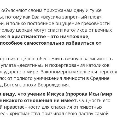
 объясняют своим прихожанам одну и ту же
ы, потому как Ева «вкусила запретный плод»,
еи, и только постоянное ощущение греховности
ользу церкви могут спасти католиков от вечных
ек в христианстве – это ничтожное,
способное самостоятельно избавиться от
 церкви» с целью обеспечить вечную зависимость
 уплата «десятины» и пожертвования католиков
осударств в мире. Закономерным является перехо
гую: от полного уничижения личности в Средние
ад Богом с эпохи Возрождения.
 виду, что учение Иисуса (пророка Исы (мир
 никакого отношения не имеет.
Сущность его
й нравственности для спасения от животных
тель христианства призывал свою паству самой