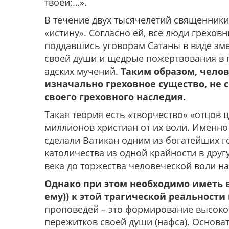
твоей;…».
В течение двух тысячелетий священники
«истину». Согласно ей, все люди греховн
поддавшись уговорам Сатаны в виде зм
своей души и щедрые пожертвования в п
адских мучений.
Таким образом, челов
изначально греховное существо, не 
своего греховного наследия.
Такая теория есть «творчество» «отцов
миллионов христиан от их воли. Именно
сделали Ватикан одним из богатейших г
католичества из одной крайности в дру
века до торжества человеческой воли н
Однако при этом необходимо иметь в
ему)) к этой трагической реальности
проповедей – это формирование высоко
пережитков своей души (нафса). Основа