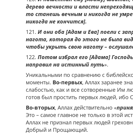
дерево вечности и власти непреходяще
то станешь вечным и никогда не умр
никогда не кончится].
121.
И они оба [Адам и Ева] поели с за
нагота, которая до этого не была вид
чтобы укрыть свою наготу – ослушался
122.
Потом избрал его [Адама] Господь
направил на истинный путь
».
Уникальными по сравнению с библейск
моменты.
Во-первых
, Аллах заранее зн
слабостью, как и все сотворенные Им л
готов был простить первых людей, ибо 
Во-вторых
, Аллах действительно «
приня
Это – самое главное не только в этой ис
Аллах не признал первых людей грехов
Добрый и Прощающий.