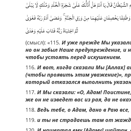
ِ الشَّيْطَانُ قَالَ يَا آدَمُ هَلْ أَدُلُّكَ عَلَىٰ شَجَرَةِ الْخُلْدِ وَمُلْكٍ لَا يَبْلَىٰ
 وَطَفِقَا يَخْصِفَانِ عَلَيْهِمَا مِنْ وَرَقِ الْجَنَّةِ ۚ وَعَصَىٰ آدَمُ رَبَّهُ فَغَوَىٰ
ثُمَّ اجْتَبَاهُ رَبُّهُ فَتَابَ عَلَيْهِ وَهَدَىٰ
(смысл): «115.
И уже прежде Мы указали 
но он забыл Наше предупреждение, и 
чтобы устоять перед искушением.
116.
И вот, когда сказали Мы [Аллах] 
(чтобы проявить этим уважение)», пре
который отказался выполнить указани
117.
И Мы сказали: «О, Адам! Поистине
же он не изведет вас из рая, да не о
118.
Ведь тебе, о Адам, дано в Раю вс
119.
и ты не страдаешь там от жажд
120.
И нашептал ему [Адаму] шайтан, о