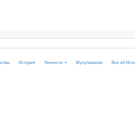
етвы
История
Личности
Мусульманка
Все об Ис