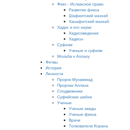
Фикх - Исламское право
Развитие фикха
Шафиитский мазхаб
Ханафитский мазхаб
Хадис и его науки
Хадисоведение
Хадисы
Суфизм
Ученые и суфизм
Мольба к Аллаху
Фетвы
История
Личности
Пророк Мухаммад
Пророки Аллаха
Сподвижники
Суфийские шейхи
Ученые
Ученые акиды
Ученые фикха
Врачи
Толкователи Корана