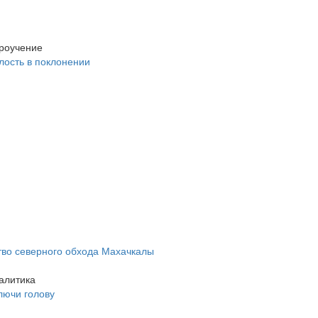
роучение
лость в поклонении
ство северного обхода Махачкалы
алитика
лючи голову