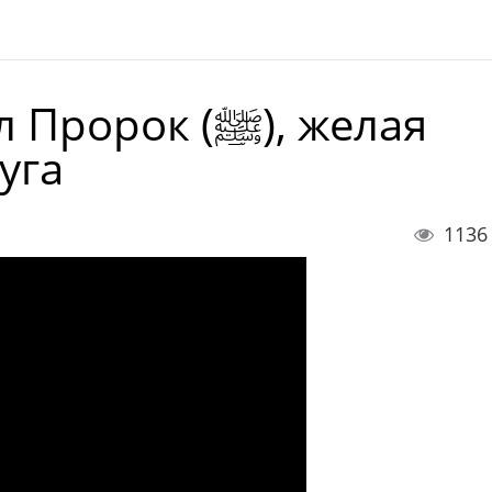
ок (ﷺ), желая
уга
1136