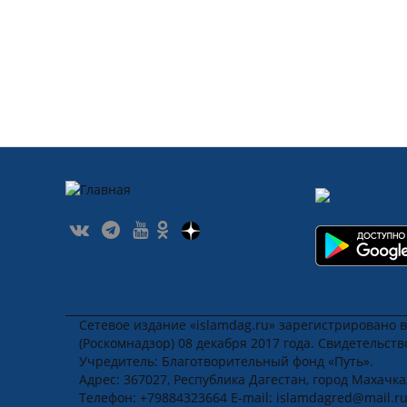
Сетевое издание «islamdag.ru» зарегистрировано 
(Роскомнадзор) 08 декабря 2017 года. Свидетельст
Учредитель: Благотворительный фонд «Путь».
Адрес: 367027, Республика Дагестан, город Махачкала
Телефон: +79884323664 E-mail: islamdagred@mail.r