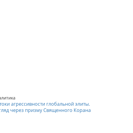
алитика
токи агрессивности глобальной элиты.
гляд через призму Священного Корана