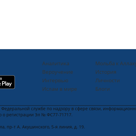
Аналитика
Мольба к Аллах
Вероучение
История
Интервью
Личности
Ислам в мире
Блоги
в Федеральной службе по надзору в сфере связи, информацион
во о регистрации Эл № ФС77-71717.
, пр-т А. Акушинского, 5-я линия, д. 19.
u