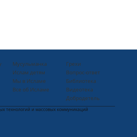
у
Мусульманка
Грехи
Ислам детям
Вопрос-ответ
Мы в Исламе
Библиотека
Все об Исламе
Видеотека
Добродетель
ных технологий и массовых коммуникаций