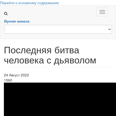
Перейти к основному содержанию
Toggle
navigati
Время намаза
Последняя битва
человека с дьяволом
24 Август 2022
1560