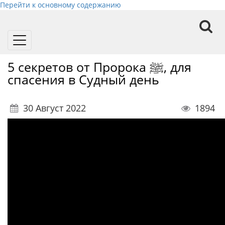
Перейти к основному содержанию
Toggle
navigation
5 секретов от Пророка ﷺ, для
спасения в Судный день
30 Август 2022
1894