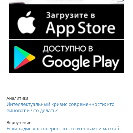
Аналитика
Интеллектуальный кризис современности: кто
виноват и что делать?
Вероучение
Если хадис достоверен, то это и есть мой мазхаб