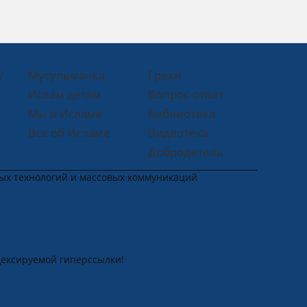
у
Мусульманка
Грехи
Ислам детям
Вопрос-ответ
Мы в Исламе
Библиотека
Все об Исламе
Видеотека
Добродетель
ных технологий и массовых коммуникаций
дексируемой гиперссылки!