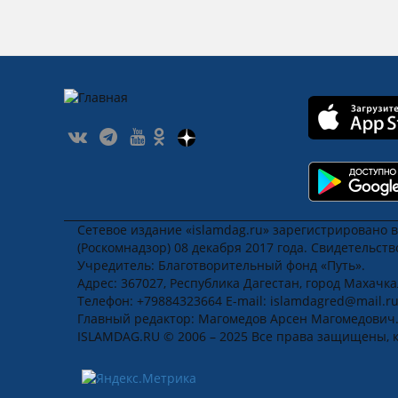
Сетевое издание «islamdag.ru» зарегистрировано 
(Роскомнадзор) 08 декабря 2017 года. Свидетельст
Учредитель: Благотворительный фонд «Путь».
Адрес: 367027, Республика Дагестан, город Махачкала
Телефон: +79884323664 E-mail: islamdagred@mail.r
Главный редактор: Магомедов Арсен Магомедович
ISLAMDAG.RU © 2006 – 2025 Все права защищены, 