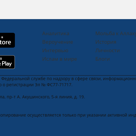
Аналитика
Мольба к Аллах
Вероучение
История
Интервью
Личности
Ислам в мире
Блоги
в Федеральной службе по надзору в сфере связи, информацион
во о регистрации Эл № ФС77-71717.
, пр-т А. Акушинского, 5-я линия, д. 19.
u
.
копирование осуществляется только при указании активной ин