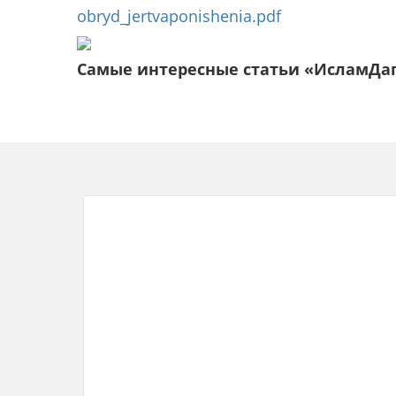
obryd_jertvaponishenia.pdf
Самые интересные статьи «ИсламДа