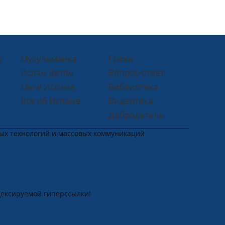
у
Мусульманка
Грехи
Ислам детям
Вопрос-ответ
Мы в Исламе
Библиотека
Все об Исламе
Видеотека
Добродетель
ных технологий и массовых коммуникаций
дексируемой гиперссылки!