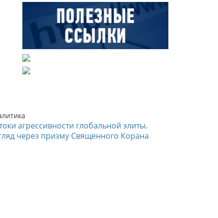
алитика
токи агрессивности глобальной элиты.
гляд через призму Священного Корана