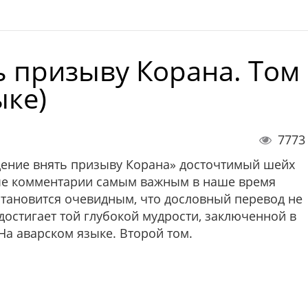
 призыву Корана. Том
ыке)
7773
дение внять призыву Корана» досточтимый шейх
ые комментарии самым важным в наше время
 становится очевидным, что дословный перевод не
достигает той глубокой мудрости, заключенной в
На аварском языке. Второй том.