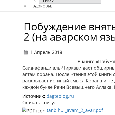
ГРЕХИ
ЗДОРОВЬЕ
Побуждение внять
2 (на аварском яз
1 Апрель 2018
В книге «Побуж
Саид-афанди аль-Чиркави дает обширн
аятам Корана. После чтения этой книги
раскрывает истиный смысл Корана и не 
каждой букве Речи Всевышнего Аллаха. 
Источник:
dagteolog.ru
Скачать книгу:
tanbihul_avam_2_avar.pdf