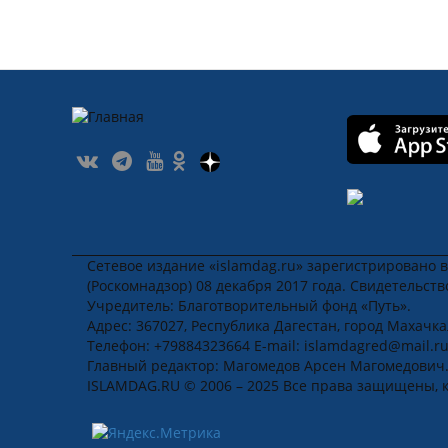
Сетевое издание «islamdag.ru» зарегистрировано 
(Роскомнадзор) 08 декабря 2017 года. Свидетельст
Учредитель: Благотворительный фонд «Путь».
Адрес: 367027, Республика Дагестан, город Махачкала
Телефон: +79884323664 E-mail: islamdagred@mail.r
Главный редактор: Магомедов Арсен Магомедович
ISLAMDAG.RU © 2006 – 2025 Все права защищены, 