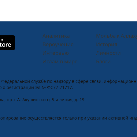
Аналитика
Мольба к Аллах
Вероучение
История
Интервью
Личности
Ислам в мире
Блоги
в Федеральной службе по надзору в сфере связи, информацион
во о регистрации Эл № ФС77-71717.
, пр-т А. Акушинского, 5-я линия, д. 19.
u
.
копирование осуществляется только при указании активной ин