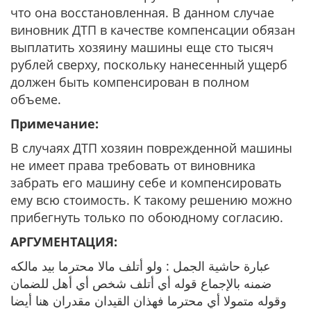
что она восстановленная. В данном случае
виновник ДТП в качестве компенсации обязан
выплатить хозяину машины еще сто тысяч
рублей сверху, поскольку нанесенный ущерб
должен быть компенсирован в полном
объеме.
Примечание:
В случаях ДТП хозяин поврежденной машины
не имеет права требовать от виновника
забрать его машину себе и компенсировать
ему всю стоимость. К такому решению можно
прибегнуть только по обоюдному согласию.
АРГУМЕНТАЦИЯ:
عبارة حاشية الجمل : ولو أتلف مالا محترما بيد مالكه
ضمنه بالإجماع قوله أي أتلف شخص أي أهل للضمان
وقوله متمولا أي محترما فهذان القيدان مقدران هنا أيضا