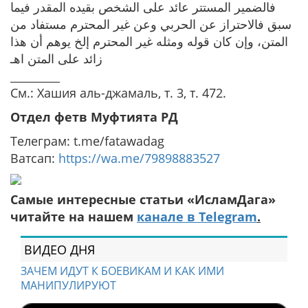
فالضمير المستتر عائد على الشخص بقيده المقدر فيما
سبق فالاحتراز عن الحربي وعن غير المحترم مستفاد من
المتن، وإن كان قوله ومثله غير المحترم إلخ يوهم أن هذا
زائد على المتن اهـ
_________
См.: Хашия аль-джамаль, т. 3, т. 472.
Отдел фетв Муфтията РД
Телеграм: t.me/fatawadag
Ватсап:
https://wa.me/79898883527
Самые интересные статьи «ИсламДага»
читайте на нашем
канале в Telegram
.
ВИДЕО ДНЯ
ЗАЧЕМ ИДУТ К БОЕВИКАМ И КАК ИМИ
МАНИПУЛИРУЮТ