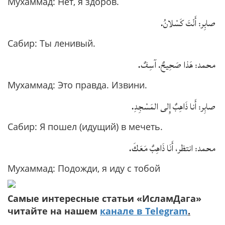
Мухаммад: Нет, я здоров.
.
صابِر: أَنْتَ كَسْلانُ
Сабир: Ты ленивый.
.
محمد: هَذا صَحِيحٌ. آسِفٌ
Мухаммад: Это правда. Извини.
.
صابِر: أَنا ذَاهِبٌ إِلى المَسْجِدِ
Сабир: Я пошел (идущий) в мечеть.
.
محمد: انتظر، أَنَا ذَاهِبٌ مَعَكَ
Мухаммад: Подожди, я иду с тобой
Самые интересные статьи «ИсламДага»
читайте на нашем
канале в Telegram
.