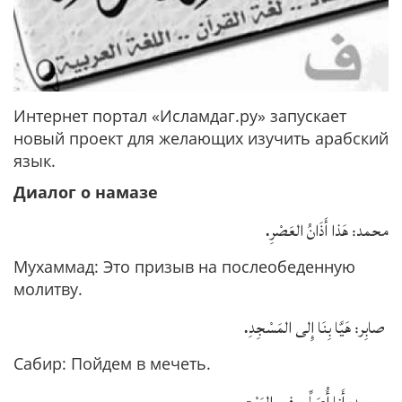
Интернет портал «Исламдаг.ру» запускает
новый проект для желающих изучить арабский
язык.
Диалог о намазе
.
محمد: هَذا أَذَانُ العَصْرِ
Мухаммад: Это призыв на послеобеденную
молитву.
.
صابِر: هَيَّا بِنَا إِلى المَسْجِدِ
Сабир: Пойдем в мечеть.
.