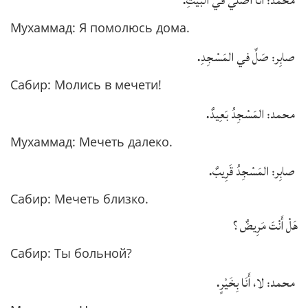
محمد: أَنا أُصَلِّي في البَيْتِ
Мухаммад: Я помолюсь дома.
.
صابِر: صَلِّ في المَسْجِدِ
Сабир: Молись в мечети!
.
محمد: المَسْجِدُ بَعِيدٌ
Мухаммад: Мечеть далеко.
.
صابِر: المَسْجِدُ قَرِيبٌ
Сабир: Мечеть близко.
هَلْ أَنْتَ مَرِيضٌ ؟
Сабир: Ты больной?
.
محمد: لا، أَنَا بِخَيْرٍ