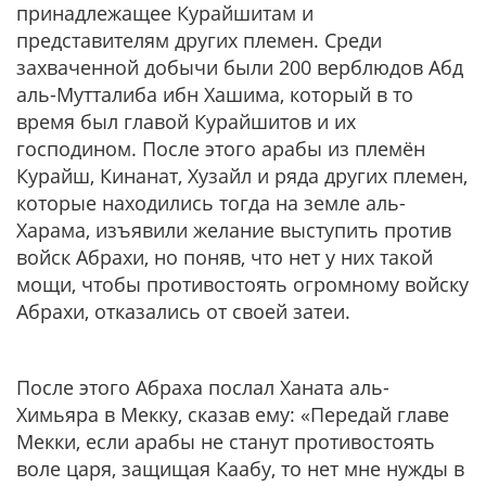
принадлежащее Курайшитам и
представителям других племен. Среди
захваченной добычи были 200 верблюдов Абд
аль-Мутталиба ибн Хашима, который в то
время был главой Курайшитов и их
господином. После этого арабы из племён
Курайш, Кинанат, Хузайл и ряда других племен,
которые находились тогда на земле аль-
Харама, изъявили желание выступить против
войск Абрахи, но поняв, что нет у них такой
мощи, чтобы противостоять огромному войску
Абрахи, отказались от своей затеи.
После этого Абраха послал Ханата аль-
Химьяра в Мекку, сказав ему: «Передай главе
Мекки, если арабы не станут противостоять
воле царя, защищая Каабу, то нет мне нужды в