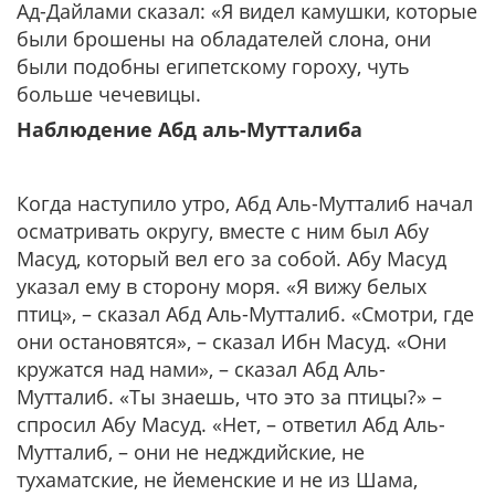
Ад-Дайлами сказал: «Я видел камушки, которые
были брошены на обладателей слона, они
были подобны египетскому гороху, чуть
больше чечевицы.
Наблюдение Абд аль-Мутталиба
Когда наступило утро, Абд Аль-Мутталиб начал
осматривать округу, вместе с ним был Абу
Масуд, который вел его за собой. Абу Масуд
указал ему в сторону моря. «Я вижу белых
птиц», – сказал Абд Аль-Мутталиб. «Смотри, где
они остановятся», – сказал Ибн Масуд. «Они
кружатся над нами», – сказал Абд Аль-
Мутталиб. «Ты знаешь, что это за птицы?» –
спросил Абу Масуд. «Нет, – ответил Абд Аль-
Мутталиб, – они не недждийские, не
тухаматские, не йеменские и не из Шама,