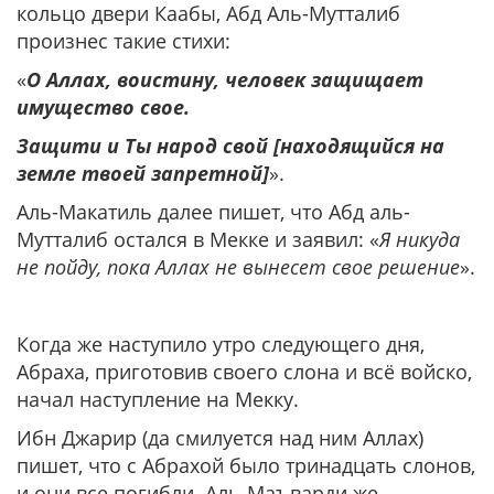
кольцо двери Каабы, Абд Аль-Мутталиб
произнес такие стихи:
«
О Аллах, воистину, человек защищает
имущество свое.
Защити и Ты народ свой [находящийся на
земле твоей запретной]
».
Аль-Макатиль далее пишет, что Абд аль-
Мутталиб остался в Мекке и заявил: «
Я никуда
не пойду, пока Аллах не вынесет свое решение
».
Когда же наступило утро следующего дня,
Абраха, приготовив своего слона и всё войско,
начал наступление на Мекку.
Ибн Джарир (да смилуется над ним Аллах)
пишет, что с Абрахой было тринадцать слонов,
и они все погибли. Аль-Маъварди же