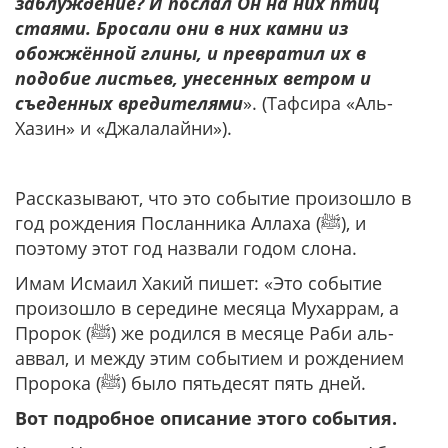
заблуждение? И послал Он на них птиц
стаями. Бросали они в них камни из
обожжённой глины, и превратил их в
подобие листьев, унесенных ветром и
съеденных вредителями
». (Тафсира «Аль-
Хазин» и «Джалалайни»).
Рассказывают, что это событие произошло в
год рождения Посланника Аллаха (ﷺ), и
поэтому этот год назвали годом слона.
Имам Исмаил Хакий пишет: «Это событие
произошло в середине месяца Мухаррам, а
Пророк (ﷺ) же родился в месяце Раби аль-
аввал, и между этим событием и рождением
Пророка (ﷺ) было пятьдесят пять дней.
Вот подробное описание этого события.