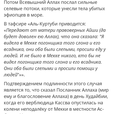
Потом Всевышний Аллах послал сильные
селевые потоки, которые унесли тела убитых
эфиопцев в море.
В тафсире «Аль-Куртуби приводится:
«
Передают от матери правоверных Айши (да
будет доволен ею Аллах), что она сказала: "Я
видела в Мекке погонщика того слона и его
всадника, они оба были слепыми, просили еду у
людей. И не было в Мекке никого, кто бы не
видел погонщика того слона и его всадника.
Они оба были слепыми и просили помощи у
людей
"»».
Подтверждением подлинности этого случая
является то, что сказал Посланник Аллаха (мир
ему и благословение Аллаха) в день Худайбии,
когда его верблюдица Кассва опустилась на
колени неподалёку от Мекки в местности Ас-