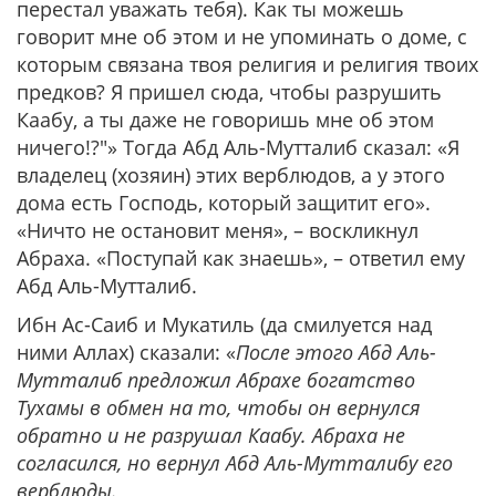
перестал уважать тебя). Как ты можешь
говорит мне об этом и не упоминать о доме, с
которым связана твоя религия и религия твоих
предков? Я пришел сюда, чтобы разрушить
Каабу, а ты даже не говоришь мне об этом
ничего!?"» Тогда Абд Аль-Мутталиб сказал: «Я
владелец (хозяин) этих верблюдов, а у этого
дома есть Господь, который защитит его».
«Ничто не остановит меня», – воскликнул
Абраха. «Поступай как знаешь», – ответил ему
Абд Аль-Мутталиб.
Ибн Ас-Саиб и Мукатиль (да смилуется над
ними Аллах) сказали: «
После этого Абд Аль-
Мутталиб предложил Абрахе богатство
Тухамы в обмен на то, чтобы он вернулся
обратно и не разрушал Каабу. Абраха не
согласился, но вернул Абд Аль-Мутталибу его
верблюды.