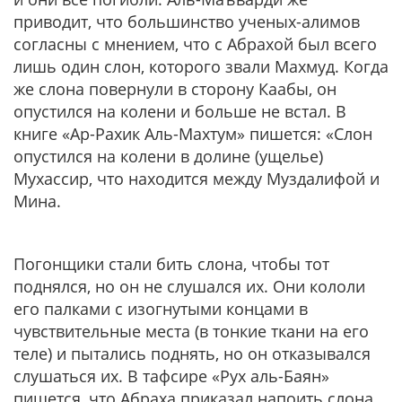
приводит, что большинство ученых-алимов
согласны с мнением, что с Абрахой был всего
лишь один слон, которого звали Махмуд. Когда
же слона повернули в сторону Каабы, он
опустился на колени и больше не встал. В
книге «Ар-Рахик Аль-Махтум» пишется: «Слон
опустился на колени в долине (ущелье)
Мухассир, что находится между Муздалифой и
Мина.
Погонщики стали бить слона, чтобы тот
поднялся, но он не слушался их. Они кололи
его палками с изогнутыми концами в
чувствительные места (в тонкие ткани на его
теле) и пытались поднять, но он отказывался
слушаться их. В тафсире «Рух аль-Баян»
пишется, что Абраха приказал напоить слона