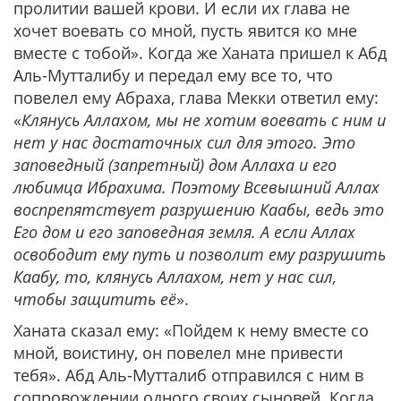
пролитии вашей крови. И если их глава не
хочет воевать со мной, пусть явится ко мне
вместе с тобой». Когда же Ханата пришел к Абд
Аль-Мутталибу и передал ему все то, что
повелел ему Абраха, глава Мекки ответил ему:
«
Клянусь Аллахом, мы не хотим воевать с ним и
нет у нас достаточных сил для этого. Это
заповедный (запретный) дом Аллаха и его
любимца Ибрахима. Поэтому Всевышний Аллах
воспрепятствует разрушению Каабы, ведь это
Его дом и его заповедная земля. А если Аллах
освободит ему путь и позволит ему разрушить
Каабу, то, клянусь Аллахом, нет у нас сил,
чтобы защитить её
».
Ханата сказал ему: «Пойдем к нему вместе со
мной, воистину, он повелел мне привести
тебя». Абд Аль-Мутталиб отправился с ним в
сопровождении одного своих сыновей. Когда