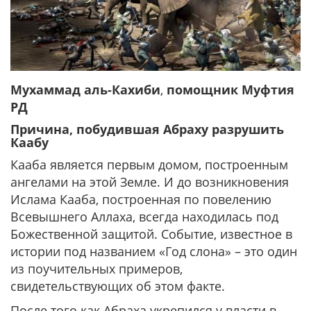
Мухаммад аль-Кахиби
,
помощник Муфтия
РД
Причина, побудившая Абраху разрушить
Каабу
Кааба является первым домом, построенным
ангелами на этой Земле. И до возникновения
Ислама Кааба, построенная по повелению
Всевышнего Аллаха, всегда находилась под
Божественной защитой. Событие, известное в
истории под названием «Год слона» – это один
из поучительных примеров,
свидетельствующих об этом факте.
После того как Абраха укрепился у власти в