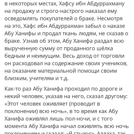
в некоторых местах, Хафсу ибн Абдуррахману
на продажу и строго-настрого наказал ему
осведомлять покупателей о браке. Несмотря
на это, Хафс ибн Абдуррахман забыл о наказе
Абу Ханифы и продал ткань людям, не сказав о
браке. Узнав об этом, Абу Ханифа раздал всю
вырученную сумму от проданного шёлка
бедным и неимущим. Весь доход от торговли
он расходовал на содержание своих учеников,
на оказание материальной помощи своим
близким, учителям и т.д.
Как-то раз Абу Ханифа проходил по дороге и
некий человек, указав на него, сказал другому:
«Этот человек оживляет (проводит в
поклонении) всю ночь»,
в то время как Абу
Ханифа оживлял лишь пол-ночи, и с того
момента Абу Ханифа начал оживлять всю ночь
поклонением и сказал
: «Я стыжусь Аллаха, так