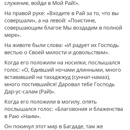
служение, войди в Мой Рай!».
На правой руке:
«Входите в Рай за то, что вы
совершали»
, а на левой:
«Поистине,
совершающим благое Мы воздадим в полной
мере».
На животе были слова: «И радует их Господь
вестью о Своей милости и довольствии».
Когда его положили на носилки, послышался
голос: «О, бдивший ночами длинными, много
встававший на тахаджжуд (суннат-намаз),
много постившийся! Даровал тебе Господь
Дар-ус-салам (Рай)».
Когда его положили в могилу, опять
послышался голос: «Благовония и блаженства
в Раю «Наим».
Он покинул этот мир в Багдаде, там же