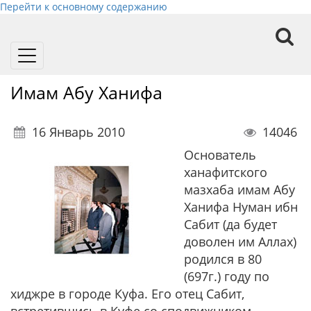
Перейти к основному содержанию
Toggle
navigation
Имам Абу Ханифа
16 Январь 2010
14046
Основатель
ханафитского
мазхаба имам Абу
Ханифа Нуман ибн
Сабит (да будет
доволен им Аллах)
родился в 80
(697г.) году по
хиджре в городе Куфа. Его отец Сабит,