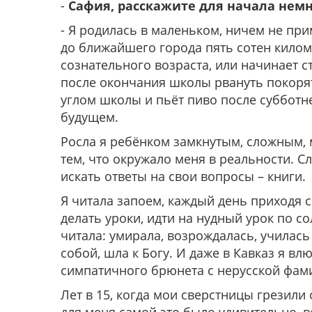
-
Сафия, расскажите для начала немн
- Я родилась в маленьком, ничем не при
до ближайшего города пять сотен киломе
сознательного возраста, или начинает 
после окончания школы рвануть покорят
углом школы и пьёт пиво после субботней
будущем.
Росла я ребёнком замкнутым, сложным, 
тем, что окружало меня в реальности. Сл
искать ответы на свои вопросы – книги.
Я читала запоем, каждый день приходя с
делать уроки, идти на нудный урок по с
читала: умирала, возрождалась, училась
собой, шла к Богу. И даже в Кавказ я в
симпатичного брюнета с нерусской фами
Лет в 15, когда мои сверстницы грезили