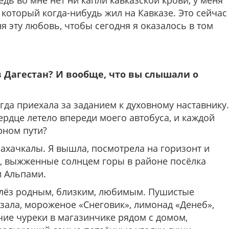
едь во мне нет ни капли кавказской крови, у меня
 который когда-нибудь жил на Кавказе. Это сейчас
 эту любовь, чтобы сегодня я оказалось в том
в Дагестан? И вообще, что вы слышали о
огда приехала за заданием к духовному наставнику.
сердце летело впереди моего автобуса, и каждой
ерном пути?
ахачкалы. Я вышла, посмотрела на горизонт и
ие, выжженные солнцем горы в районе посёлка
 Альпами.
 слёз родным, близким, любимым. Пушистые
зала, мороженое «Снеговик», лимонад «Денеб»,
ие чуреки в магазинчике рядом с домом,