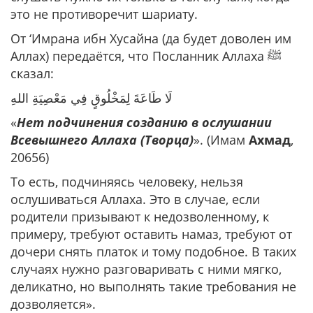
это не противоречит шариату.
От ‘Имрана ибн Хусайна (да будет доволен им
Аллах) передаётся, что Посланник Аллаха ﷺ
сказал:
‌لَا ‌طَاعَةَ ‌لِمَخْلُوقٍ ‌فِي ‌مَعْصِيَةِ اللهِ
«
Нет подчинения созданию в ослушании
Всевышнего Аллаха (Творца)
». (Имам
Ахмад
,
20656)
То есть, подчиняясь человеку, нельзя
ослушиваться Аллаха. Это в случае, если
родители призывают к недозволенному, к
примеру, требуют оставить намаз, требуют от
дочери снять платок и тому подобное. В таких
случаях нужно разговаривать с ними мягко,
деликатно, но выполнять такие требования не
дозволяется».