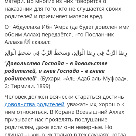
матери. Во многих из них говорится о
наказании для того, кто не слушается своих
родителей и причиняет матери вред.
От Абдуллаха Ибн ‘Амра (да будет доволен ими
обоим Аллах) передаётся, что Посланник
Аллаха ﷺ сказал:
رِضَا الرَّبِّ فِي رِضَا الْوَالِدِ، وَسَخَطُ الرَّبِّ فِي سَخَطِ الْوَالِدِ
“
Довольство Господа – в довольстве
родителей, и гнев Господа – в гневе
родителей
”. (Бухари, «Аль-Адаб аль-Муфрад»,
2; Тирмизи, 1899)
Человек должен всячески стараться достичь
довольства родителей
, уважать их, хорошо к
ним относиться. В Коране Всевышний Аллах
призывает нас проявлять послушание
родителям, даже если они неверные. Но
слушать нужно их только в тех случаях, когда