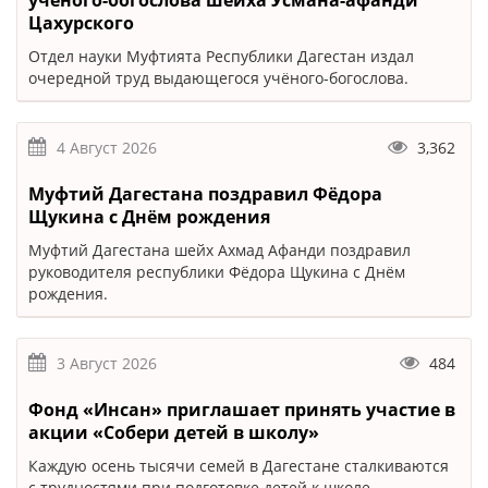
учёного-богослова шейха Усмана-афанди
Цахурского
Отдел науки Муфтията Республики Дагестан издал
очередной труд выдающегося учёного-богослова.
4 Август 2026
3,362
Муфтий Дагестана поздравил Фёдора
Щукина с Днём рождения
Муфтий Дагестана шейх Ахмад Афанди поздравил
руководителя республики Фёдора Щукина с Днём
рождения.
3 Август 2026
484
Фонд «Инсан» приглашает принять участие в
акции «Собери детей в школу»
Каждую осень тысячи семей в Дагестане сталкиваются
с трудностями при подготовке детей к школе.