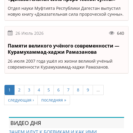
Отдел науки Муфтията Республики Дагестан выпустил
новую книгу «Доказательная сила пророческой сунны».
26 Июль 2026
640
Памяти великого учёного современности —
Курамухаммад-хаджи Рамазанова
26 июля 2007 года ушёл из жизни великий учёный
современности Курамухаммад-хаджи Рамазанов.
1
2
3
4
5
6
7
8
9
…
следующая ›
последняя »
ВИДЕО ДНЯ
ЗАЧЕМ ИДУТ К БОЕВИКАМ И КАК ИМИ