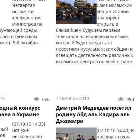
Четвертая
Союз исламских
исламская
общин Италии
конференция
планирует
министров по
открыть в
кружающей среды
ближайшем будущем первый
ялась в тунисском
телеканал на итальянском языке,
мете 5-6 октября.
который будет следить за
новостями мусульманских общин и
освещать деятельность различных
исламских центров по всей стране.
10
7 Октябрь 2010
626
493
одный конкурс
Дмитрий Медведев посетил
рана в Украине
родину Абд аль-Кадира аль-
Джазаири
[07.10.10 14:35]
Вот уже
[07.10.10 14:40] В
несколько лет
президентском