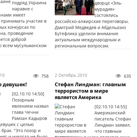
подряд Украина
дворце «Эль-
наравне с
мурадия»
анами имеет
состоялись
 принимать участие в
российско-алжирские переговоры.
ых конкурсах по
Дмитрий Медведев и Абдельазиз
на, проведение
Бутефлика уделили внимание
яется доброй
актуальным международным и
о всем мусульманском
региональным вопросам.
10
2 Октябрь 2010
758
635
е девушек!
Стефан Линдман: главным
террористом в мире
[02.10.10 14:50]
является Америка
Позорным
явлением назвал
[02.10.10 14:55]
глава Чечни
Американский
Рамзан Кадыров
писатель Стефан
евушек с целью
Линдман заявил,
 брак. "Это позор и
что главным
 нет и никогда не было