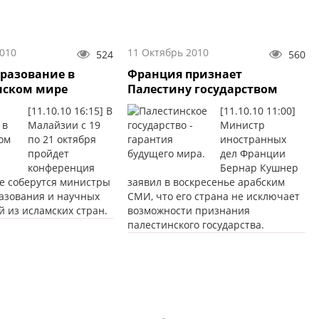
2010
11 Октябрь 2010
524
560
разование в
Франция признает
нском мире
Палестину государством
[11.10.10 16:15] В
[11.10.10 11:00]
Малайзии с 19
Министр
по 21 октября
иностранных
пройдет
дел Франции
конференция
Бернар Кушнер
де соберутся министры
заявил в воскресенье арабским
азования и научных
СМИ, что его страна не исключает
 из исламских стран.
возможности признания
палестинского государства.