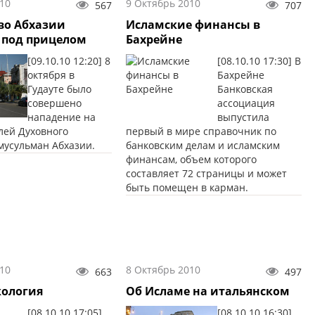
10
9 Октябрь 2010
567
707
во Абхазии
Исламские финансы в
 под прицелом
Бахрейне
[09.10.10 12:20] 8
[08.10.10 17:30] В
октября в
Бахрейне
Гудауте было
Банковская
совершено
ассоциация
нападение на
выпустила
лей Духовного
первый в мире справочник по
мусульман Абхазии.
банковским делам и исламским
финансам, объем которого
составляет 72 страницы и может
быть помещен в карман.
10
8 Октябрь 2010
663
497
кология
Об Исламе на итальянском
[08.10.10 17:05]
[08.10.10 16:30]