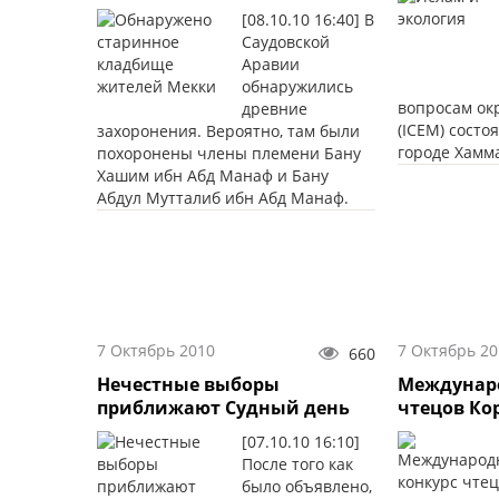
[08.10.10 16:40] В
Саудовской
Аравии
обнаружились
вопросам о
древние
(ICEM) состо
захоронения. Вероятно, там были
городе Хамма
похоронены члены племени Бану
Хашим ибн Абд Манаф и Бану
Абдул Мутталиб ибн Абд Манаф.
7 Октябрь 2010
7 Октябрь 20
660
Нечестные выборы
Междунар
приближают Судный день
чтецов Ко
[07.10.10 16:10]
После того как
было объявлено,