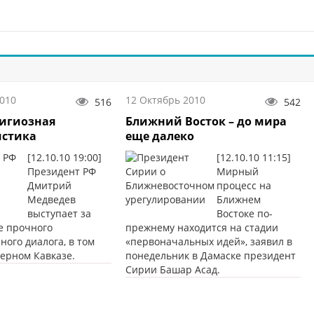
2010
12 Октябрь 2010
516
542
игиозная
Ближний Восток – до мира
истика
еще далеко
[12.10.10 19:00]
[12.10.10 11:15]
Президент РФ
Мирный
Дмитрий
процесс на
Медведев
Ближнем
выступает за
Востоке по-
е прочного
прежнему находится на стадии
ого диалога, в том
«первоначальных идей», заявил в
верном Кавказе.
понедельник в Дамаске президент
Сирии Башар Асад.