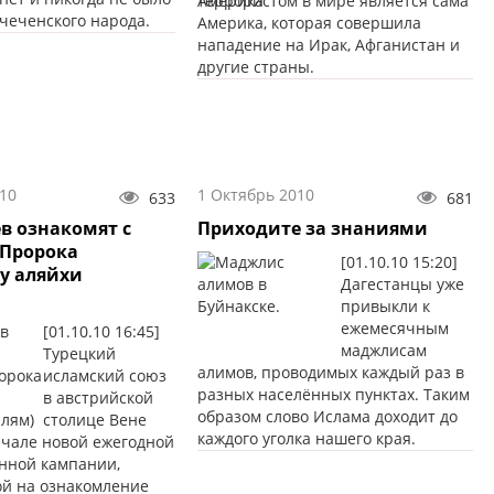
террористом в мире является сама
чеченского народа.
Америка, которая совершила
нападение на Ирак, Афганистан и
другие страны.
10
1 Октябрь 2010
633
681
в ознакомят с
Приходите за знаниями
 Пророка
[01.10.10 15:20]
ху аляйхи
Дагестанцы уже
привыкли к
ежемесячным
[01.10.10 16:45]
маджлисам
Турецкий
алимов, проводимых каждый раз в
исламский союз
разных населённых пунктах. Таким
в австрийской
образом слово Ислама доходит до
столице Вене
каждого уголка нашего края.
ачале новой ежегодной
нной кампании,
й на ознакомление