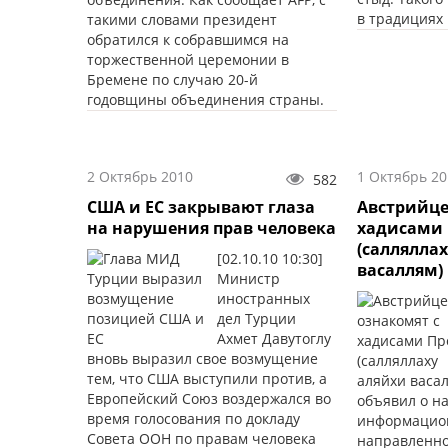
в традициях 
такими словами президент
обратился к собравшимся на
торжественной церемонии в
Бремене по случаю 20-й
годовщины объединения страны.
2 Октябрь 2010
1 Октябрь 20
582
США и ЕС закрывают глаза
Австрийце
на нарушения прав человека
хадисами
(саллялла
[02.10.10 10:30]
васаллям)
Министр
иностранных
дел Турции
Ахмет Давутоглу
вновь выразил свое возмущение
тем, что США выступили против, а
Европейский Союз воздержался во
объявил о н
время голосования по докладу
информацио
Совета ООН по правам человека
направленно