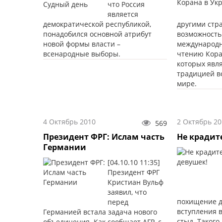
что Россия
является
демократической республикой,
другими стр
понадобился основной атрибут
возможность
новой формы власти –
международн
всенародные выборы.
чтению Кора
которых явл
традицией в
мире.
4 Октябрь 2010
2 Октябрь 20
569
Президент ФРГ: Ислам часть
Не крадит
Германии
[04.10.10 11:35]
Президент ФРГ
Кристиан Вульф
заявил, что
похищение д
перед
вступления в
Германией встала задача нового
стыд. Такого
объединения. Как сообщает AFP, с