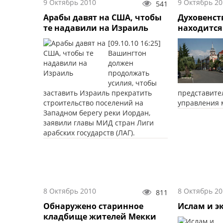
9 Октябрь 2010
9 Октябрь 20
541
Арабы давят на США, чтобы
Духовенст
те надавили на Израиль
находится
[09.10.10 16:25]
Вашингтон
должен
продолжать
усилия, чтобы
заставить Израиль прекратить
представите
строительство поселений на
управления 
Западном берегу реки Иордан,
заявили главы МИД стран Лиги
арабских государств (ЛАГ).
8 Октябрь 2010
8 Октябрь 20
811
Обнаружено старинное
Ислам и э
кладбище жителей Мекки