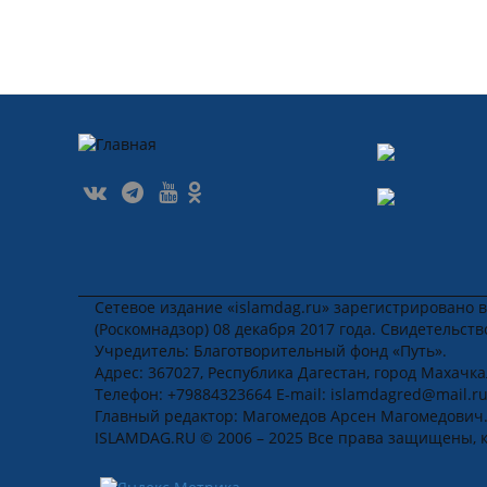
Сетевое издание «islamdag.ru» зарегистрировано 
(Роскомнадзор) 08 декабря 2017 года. Свидетельст
Учредитель: Благотворительный фонд «Путь».
Адрес: 367027, Республика Дагестан, город Махачкала
Телефон: +79884323664 E-mail: islamdagred@mail.r
Главный редактор: Магомедов Арсен Магомедович
ISLAMDAG.RU © 2006 – 2025 Все права защищены, 