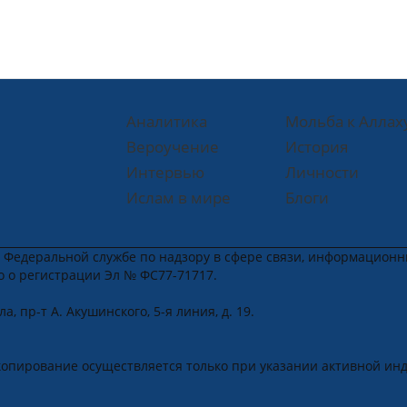
Аналитика
Мольба к Аллах
Вероучение
История
Интервью
Личности
Ислам в мире
Блоги
в Федеральной службе по надзору в сфере связи, информацион
во о регистрации Эл № ФС77-71717.
, пр-т А. Акушинского, 5-я линия, д. 19.
u
.
копирование осуществляется только при указании активной ин