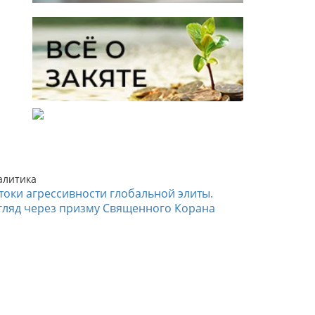
алитика
токи агрессивности глобальной элиты.
гляд через призму Священного Корана