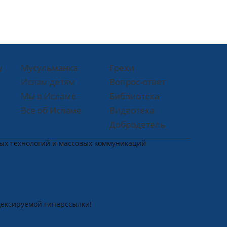
у
Мусульманка
Грехи
Ислам детям
Вопрос-ответ
Мы в Исламе
Библиотека
Все об Исламе
Видеотека
Добродетель
ных технологий и массовых коммуникаций
дексируемой гиперссылки!