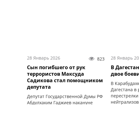
чарующий кр
28 Январь 2026
28 Январь 2
823
Сын погибшего от рук
В Дагеста
террористов Максуда
двое боев
Садикова стал помощником
В Карабудах
депутата
Дагестана в 
перестрелки
Депутат Государственной Думы РФ
нейтрализов
Абдулхаким Гаджиев накануне
представил своего помощника
Абдуллу Садикова.