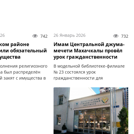
026
26 Январь 2026
742
732
ком районе
Имам Центральной джума-
или обязательный
мечети Махачкалы провёл
мущества
урок гражданственности
полнения религиозного
В модельной библиотеке-филиале
ва был распределён
№ 23 состоялся урок
й закят с имущества в
гражданственности для
000 рублей.
воспитанников Первого
Дагестанского кадетского корпуса.