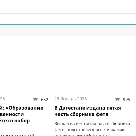
026
29 Январь 2026
652
995
й: «Образование
В Дагестане издана пятая
твенности
часть сборника фетв
тся в набор
Вышла в свет пятая часть сборника
фетв, подготовленного к изданию
отделом науки Муфтията