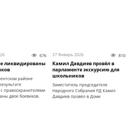
ай».
026
27 Январь 2026
676
810
не ликвидированы
Камил Давдиев провёл в
иков
парламенте экскурсию для
школьников
кентском районе
результате
Заместитель председателя
 с правоохранителями
Народного Собрания РД Камил
аны двое боевиков.
Давдиев провёл в Доме
Правительства РД экскурсию для
учащихся.