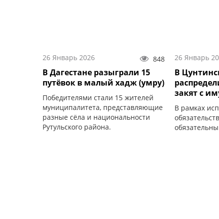
26 Январь 2026
26 Январь 2
848
В Дагестане разыграли 15
В Цунтинс
путёвок в малый хадж (умру)
распредел
закят с и
Победителями стали 15 жителей
муниципалитета, представляющие
В рамках ис
разные сёла и национальности
обязательст
Рутульского района.
обязательны
размере 350 