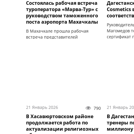
Состоялась рабочая встреча
Дагестанс
туроператора «Марва-Тур» с
Cosmetics
руководством таможенного
соответст
поста аэропорта Махачкалы
Руководител
Магомедов т
В Махачкале прошла рабочая
сертификат 
встреча представителей
компании Ах
паломнического туроператора
«Марва-Тур» с руководством
таможенного поста.
21 Январь 2026
21 Январь 2
790
В Хасавюртовском районе
В Дагестан
продолжается работа по
тренеры по
актуализации религиозных
миллиону