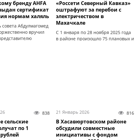
кому бренду AHFA
«Россети Северный Кавказ»
 выдан сертификат
оштрафуют за перебои с
вия нормам халяль
электричеством в
Махачкале
ь совета Абдулмагомед
оржественно вручил
С 1 января по 28 ноября 2025 года
представителю
в районе произошло 75 плановых и
маду Хабибову.
аварийных отключений.
026
21 Январь 2026
838
816
е сельские
В Хасавюртовском районе
лучат по 1
обсудили совместные
 рублей
инициативы с фондом