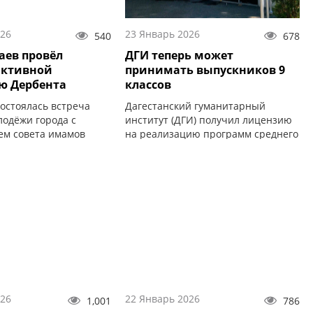
026
23 Январь 2026
540
678
аев провёл
ДГИ теперь может
 активной
принимать выпускников 9
ю Дербента
классов
состоялась встреча
Дагестанский гуманитарный
лодёжи города с
институт (ДГИ) получил лицензию
ем совета имамов
на реализацию программ среднего
мадом Бабаевым.
профессионального образования.
026
22 Январь 2026
1,001
786