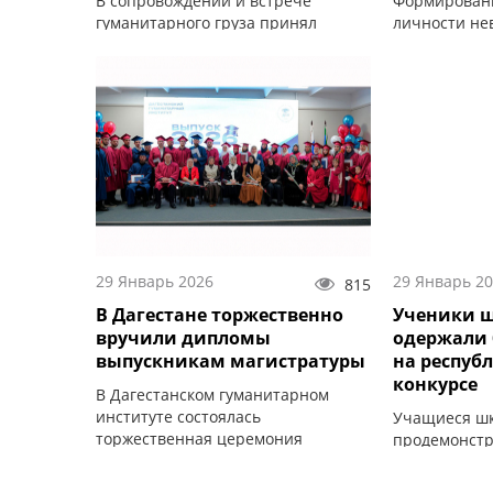
В сопровождении и встрече
Формирован
гуманитарного груза принял
личности не
участие председатель совета
воспитания 
имамов Тляратинского района
этом сказал
Шахбан Рамазанов.
России.
29 Январь 2026
29 Январь 2
815
В Дагестане торжественно
Ученики 
вручили дипломы
одержали 
выпускникам магистратуры
на респуб
конкурсе
В Дагестанском гуманитарном
институте состоялась
Учащиеся шк
торжественная церемония
продемонст
вручения дипломов выпускникам
результаты 
магистратуры по теологии.
конкурсе «Д