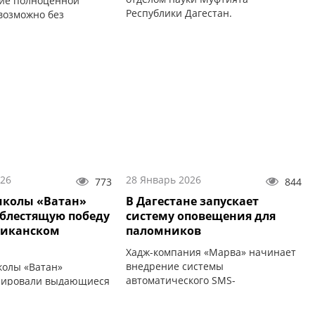
ие полноценной
Республики Дагестан.
возможно без
нравственности — об
 помощник президента
026
28 Январь 2026
773
844
школы «Ватан»
В Дагестане запускает
блестящую победу
систему оповещения для
ликанском
паломников
Хадж-компания «Марва» начинает
внедрение системы
олы «Ватан»
автоматического SMS-
рировали выдающиеся
информирования для своих
на республиканском
клиентов.
агестан мой —