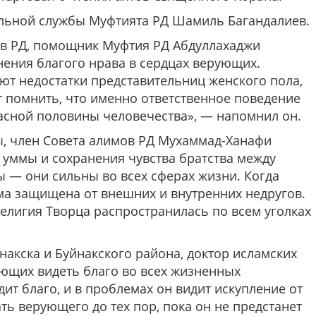
льной службы Муфтията РД Шамиль Багандалиев.
ов РД, помощник Муфтия РД Абдуллахаджи
нения благого нрава в сердцах верующих.
т недостатки представительниц женского пола,
т помнить, что именно ответственное поведение
асной половины человечества», — напомнил он.
, член Совета алимов РД Мухаммад-Ханафи
а уммы и сохранения чувства братства между
 — они сильны во всех сферах жизни. Когда
ма защищена от внешних и внутренних недругов.
елигия Творца распространилась по всем уголках
накска и Буйнакского района, доктор исламских
ющих видеть благо во всех жизненных
ит благо, и в проблемах он видит искупление от
ть верующего до тех пор, пока он не предстанет