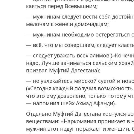
каяться перед Всевышним;
— мужчинам следует вести себя достойно
мелочам к жене и домочадцам;
— мужчинам необходимо остерегаться сп
— всё, что мы совершаем, следует класт
— следует уважать всех алимов («Конеч
надо. Лучше заниматься сельским хозяйс
призвал Муфтий Дагестана);
— не увлекайтесь мирской суетой и нов
(«Сегодня каждый получил возможность т
что это ему дозволено, только потому чт
— напомнил шейх Ахмад Афанди).
Отдельно Муфтий Дагестана коснулся в
веществами: «Наркомания проникает в н
мужчин этот недуг поражает и женщин. 