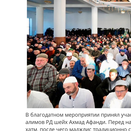
В благодатном мероприятии принял учас
алимов РД шейх Ахмад Афанди. Перед н
хатм, после чего маджлис традиционно 