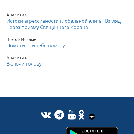
Аналитика
Истоки агрессивности глобальной элиты. Взгляд
через призму Священного Корана
Все об Исламе
Помоги — и тебе помогут
Аналитика
Включи голову