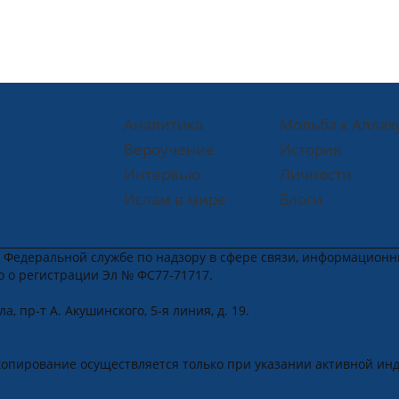
Аналитика
Мольба к Аллах
Вероучение
История
Интервью
Личности
Ислам в мире
Блоги
в Федеральной службе по надзору в сфере связи, информацион
во о регистрации Эл № ФС77-71717.
, пр-т А. Акушинского, 5-я линия, д. 19.
u
.
копирование осуществляется только при указании активной ин