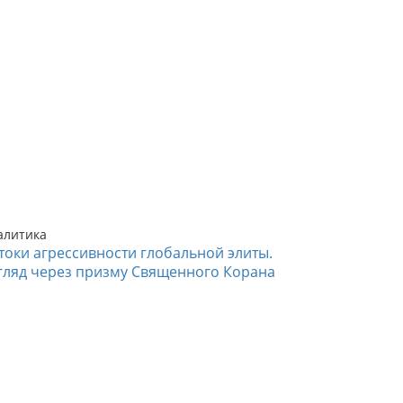
алитика
токи агрессивности глобальной элиты.
гляд через призму Священного Корана