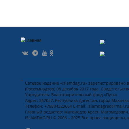
Сетевое издание «islamdag.ru» зарегистрировано 
(Роскомнадзор) 08 декабря 2017 года. Свидетельст
Учредитель: Благотворительный фонд «Путь».
Адрес: 367027, Республика Дагестан, город Махачкала
Телефон: +79884323664 E-mail: islamdagred@mail.r
Главный редактор: Магомедов Арсен Магомедович
ISLAMDAG.RU © 2006 – 2025 Все права защищены, 