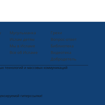
у
Мусульманка
Грехи
Ислам детям
Вопрос-ответ
Мы в Исламе
Библиотека
Все об Исламе
Видеотека
Добродетель
ных технологий и массовых коммуникаций
дексируемой гиперссылки!