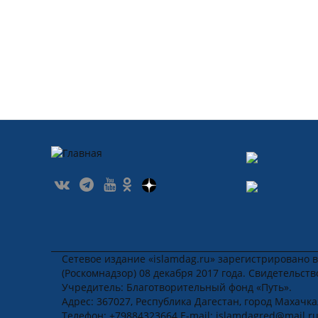
Сетевое издание «islamdag.ru» зарегистрировано 
(Роскомнадзор) 08 декабря 2017 года. Свидетельст
Учредитель: Благотворительный фонд «Путь».
Адрес: 367027, Республика Дагестан, город Махачкала
Телефон: +79884323664 E-mail: islamdagred@mail.r