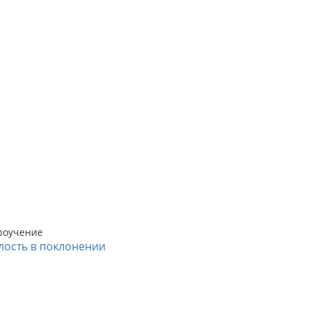
роучение
лость в поклонении