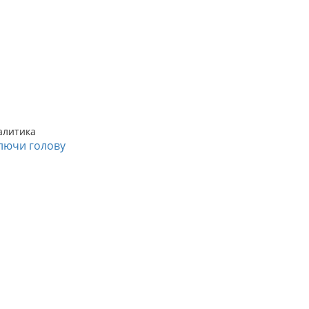
алитика
лючи голову