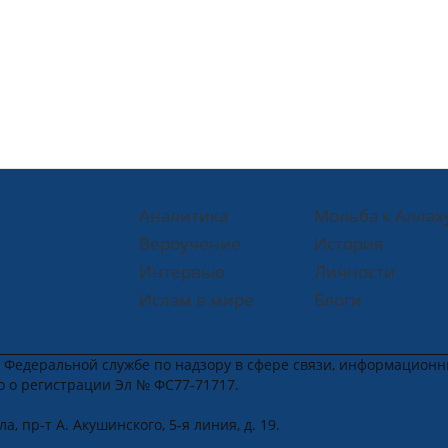
Аналитика
Мольба к Аллах
Вероучение
История
Интервью
Личности
Ислам в мире
Блоги
в Федеральной службе по надзору в сфере связи, информацион
во о регистрации Эл № ФС77-71717.
, пр-т А. Акушинского, 5-я линия, д. 19.
u