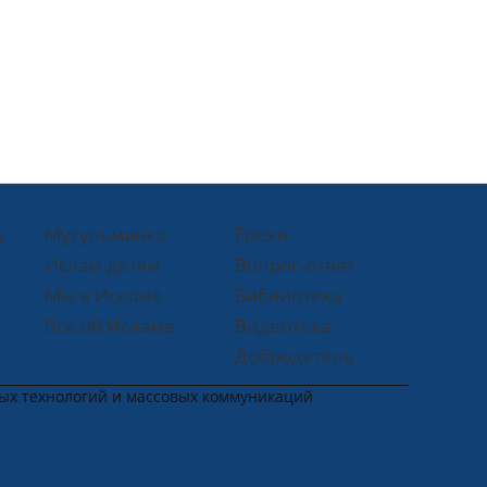
у
Мусульманка
Грехи
Ислам детям
Вопрос-ответ
Мы в Исламе
Библиотека
Все об Исламе
Видеотека
Добродетель
ных технологий и массовых коммуникаций