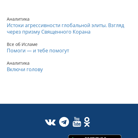
Аналитика
Истоки агрессивности глобальной элиты. Взгляд
через призму Священного Корана
Все об Исламе
Помоги — и тебе помогут
Аналитика
Включи голову