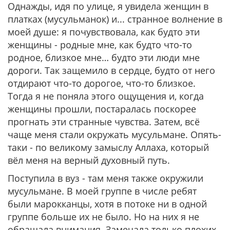
Однажды, идя по улице, я увидела женщин в
платках (мусульманок) и... странное волнение в
моей душе: я почувствовала, как будто эти
женщины - родные мне, как будто что-то
родное, близкое мне… будто эти люди мне
дороги. Так защемило в сердце, будто от него
отдирают что-то дорогое, что-то близкое.
Тогда я не поняла этого ощущения и, когда
женщины прошли, постаралась поскорее
прогнать эти странные чувства. Затем, всё
чаще меня стали окружать мусульмане. Опять-
таки - по великому замыслу Аллаха, который
вёл меня на верный духовный путь.
Поступила в вуз - там меня также окружили
мусульмане. В моей группе в числе ребят
были марокканцы, хотя в потоке ни в одной
группе больше их не было. Но на них я не
обращала внимания. Замечала только плохих