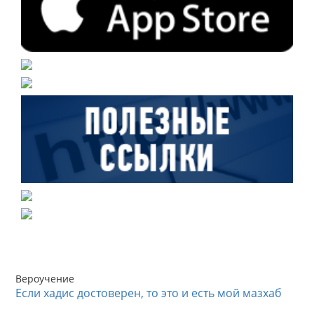
Вероучение
Если хадис достоверен, то это и есть мой мазхаб