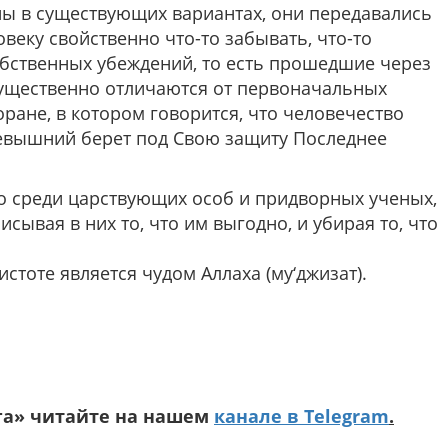
аны в существующих вариантах, они передавались
овеку свойственно что-то забывать, что-то
собственных убеждений, то есть прошедшие через
существенно отличаются от первоначальных
оране, в котором говорится, что человечество
евышний берет под Свою защиту Последнее
но среди царствующих особ и придворных ученых,
сывая в них то, что им выгодно, и убирая то, что
тоте является чудом Аллаха (му‘джизат).
га» читайте на нашем
канале в Telegram
.