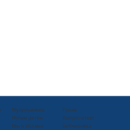
у
Мусульманка
Грехи
Ислам детям
Вопрос-ответ
Мы в Исламе
Библиотека