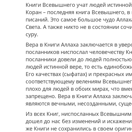
Книги Всевышнего учат людей истинной 
Коран – последняя книга Всевышнего, в
писаний. Это самое большое чудо Аллаха
Света. А также никто не в состоянии с
суру.
Вера в Книги Аллаха заключается в увер
посланников ниспослал человечеству Кн
посланники довели до людей полностью,
людей истинной вере, то есть единобож
Его качествах (сыфатах) и прекрасных и
соответствующему велениям Всевышнего
плохо для людей в обоих мирах, что вме
запрещено. Вера в Книги Аллаха заключа
являются вечными, несозданными, сущ
Из всех Книг, ниспосланных Всевышним
дошел до нас без изменений и искажений
же Книги не сохранились в своем ориги