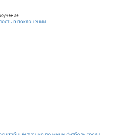
роучение
лость в поклонении
асштабный турнир по мини-футболу среди