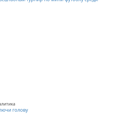
алитика
лючи голову