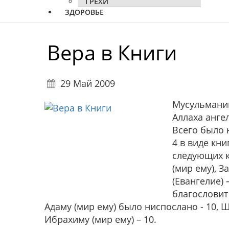
ГРЕХИ
ЗДОРОВЬЕ
Вера в Книги
29 Май 2009
Мусульманин
Аллаха анге
Всего было н
4 в виде кн
следующих 
(мир ему),
З
(Евангелие) 
благословит 
Адаму
(мир ему) было ниспослано - 10,
Ш
Ибрахиму
(мир ему) – 10.