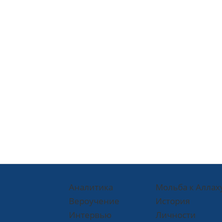
Аналитика
Мольба к Аллах
Вероучение
История
Интервью
Личности