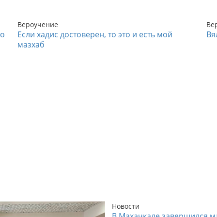
Вероучение
Ве
то
Если хадис достоверен, то это и есть мой
Вя
мазхаб
Новости
В Махачкале завершился м