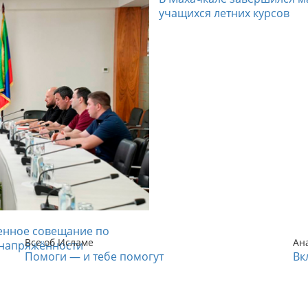
учащихся летних курсов
енное совещание по
Все об Исламе
Ан
напряжённости
Помоги — и тебе помогут
Вк