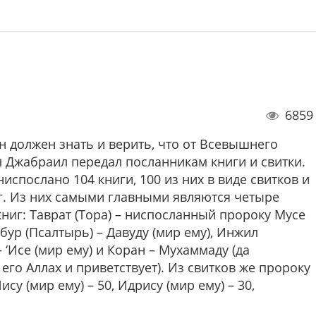
6859
 должен знать и верить, что от Всевышнего
л Джабраил передал посланникам книги и свитки.
испослано 104 книги, 100 из них в виде свитков и
иг. Из них самыми главными являются четыре
книг:
Таврат
(Тора) – ниспосланный пророку Мусе
абур
(Псалтырь) – Давуду (мир ему),
Инжил
– ‘Исе (мир ему) и
Коран
– Мухаммаду (да
его Аллах и приветствует). Из свитков же пророку
ису
(мир ему) – 50,
Идрису
(мир ему) – 30,