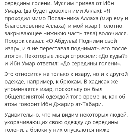
середины голени. Муслим привел от Ибн
Умара, (да будет доволен ими Аллах): «Я
проходил мимо Посланника Аллаха (мир ему и
благословение Аллаха), и мой изар (полотно,
закрывающее нижнюю часть тела) волочился.
Пророк сказал:
«О Абдулла! Подними свой
изар», и я не переставал поднимать его после
этого».
Некоторые люди спросили: «До куды?»
и Ибн Умар ответил: «До середины голени».
Это относится не только к изару, но и к другой
одежде, например, к брюкам. В хадисах же
упоминается изар, поскольку он был
общепринятой одеждой того времени, как об
этом говорит Ибн Джарир ат-Табари.
Удивительно, что мы видим некоторых людей,
укорачивающих свою одежду до середины
голени, а брюки у них опускаются ниже