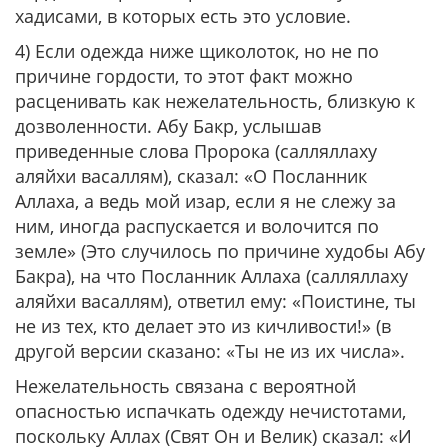
хадисами, в которых есть это условие.
4) Если одежда ниже щиколоток, но не по
причине гордости, то этот факт можно
расценивать как нежелательность, близкую к
дозволенности. Абу Бакр, услышав
приведенные слова
Пророка (салляллаху
аляйхи васаллям), сказал: «О Посланник
Аллаха, а ведь мой изар, если я не слежу за
ним, иногда распускается и волочится по
земле» (Это случилось по причине худобы Абу
Бакра), на что Посланник Аллаха (салляллаху
аляйхи васаллям), ответил ему: «Поистине, ты
не из тех, кто делает это из кичливости!» (в
другой версии сказано: «Ты не из их числа».
Нежелательность связана с вероятной
опасностью испачкать одежду нечистотами,
поскольку Аллах (Свят Он и Велик) сказал:
«И