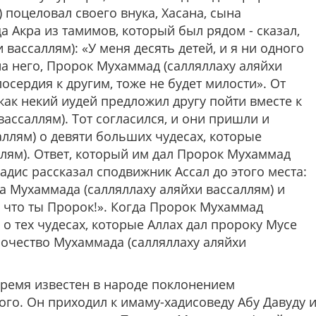
 поцеловал своего внука, Хасана, сына
а Акра из тамимов, который был рядом - сказал,
вассаллям): «У меня десять детей, и я ни одного
 на него, Пророк Мухаммад (салляллаху аляйхи
лосердия к другим, тоже не будет милости».
От
как некий иудей предложил другу пойти вместе к
ассаллям). Тот согласился, и они пришли и
аллям) о девяти больших чудесах, которые
лям). Ответ, который им дал Пророк Мухаммад
 хадис рассказал сподвижник Ассал до этого места:
а Мухаммада (салляллаху аляйхи вассаллям) и
, что ты Пророк!». Когда Пророк Мухаммад
 о тех чудесах, которые Аллах дал пророку Мусе
рочество Мухаммада (салляллаху аляйхи
 время известен в народе поклонением
го. Он приходил к имаму-хадисоведу Абу Давуду 