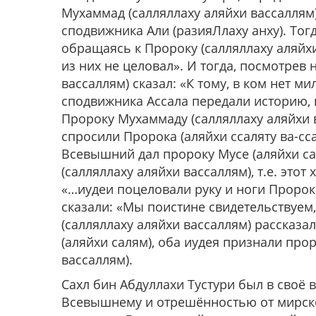
Мухаммад (салляллаху аляйхи вассаллям)
сподвижника Али (разияЛлаху анху). Тогд
обращаясь к Пророку (салляллаху аляйхи 
из них не целовал». И тогда, посмотрев
вассаллям) сказал: «К тому, в ком нет ми
сподвижника Ассала передали историю, 
Пророку Мухаммаду (салляллаху аляйхи в
спросили Пророка (аляйхи ссаляту ва-сс
Всевышний дал пророку Мусе (аляйхи са
(салляллаху аляйхи вассаллям), т.е. этот
«…иудеи поцеловали руку и ноги Пророк
сказали: «Мы поистине свидетельствуем
(салляллаху аляйхи вассаллям) рассказал
(аляйхи салям), оба иудея признали про
вассаллям).
Сахл бин Абдуллахи Тустури был в своё
Всевышнему и отрешённостью от мирско