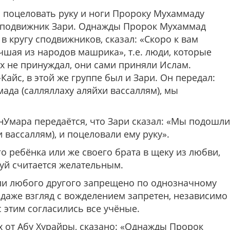
 поцеловать руку и ноги Пророку Мухаммаду
л сподвижник Зари. Однажды Пророк Мухаммад
 в кругу сподвижников, сказал: «Скоро к вам
учшая из народов машрика», т.е. люди, которые
их не принуждал, они сами приняли Ислам.
айс, в этой же группе был и Зари. Он передал:
ада (салляллаху аляйхи вассаллям), мы
бнУмара передаётся, что Зари сказал:
«Мы подошли
 вассаллям), и поцеловали ему руку».
о ребёнка или же своего брата в щеку из любви,
луй считается желательным.
ли любого другого запрещено по однозначному
 даже взгляд с вожделением запретен, независимо
 с этим согласились все учёные.
 от Абу Хурайры, сказано:
«Однажды Пророк