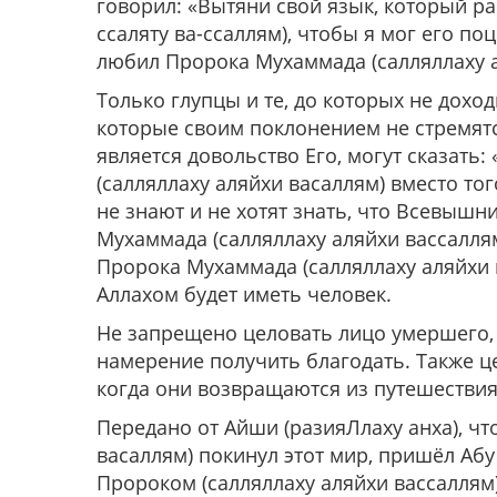
говорил:
«Вытяни свой язык, который р
ссаляту ва-ссаллям), чтобы я мог его по
любил Пророка Мухаммада (салляллаху а
Только глупцы и те, до которых не доходи
которые своим поклонением не стремят
является довольство Его, могут сказать
(салляллаху аляйхи васаллям) вместо то
не знают и не хотят знать, что Всевыш
Мухаммада (салляллаху аляйхи вассаллям
Пророка Мухаммада (салляллаху аляйхи 
Аллахом будет иметь человек.
Не запрещено целовать лицо умершего,
намерение получить благодать. Также це
когда они возвращаются из путешествия
Передано от Айши (разияЛлаху анха), чт
васаллям) покинул этот мир, пришёл Абу
Пророком (салляллаху аляйхи вассаллям)