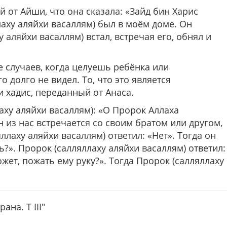
 от Айши, что она сказала: «Зайд бин Харис
аху аляйхи васаллям) был в моём доме. Он
у аляйхи васаллям) встал, встречая его, обнял и
 случаев, когда целуешь ребёнка или
 долго не видел. То, что это является
 хадис, переданный от Анаса.
аху аляйхи васаллям):
«О Пророк Аллаха
н из нас встречается со своим братом или другом,
ллаху аляйхи васаллям) ответил: «Нет». Тогда он
?». Пророк (салляллаху аляйхи васаллям) ответил:
ожет, пожать ему руку?». Тогда Пророк (салляллаху
на. Т III"