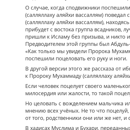
О случае, когда сподвижники поспешили
(салляллаху аляйхи вассаллям) поведа
(салляллаху аляйхи вассаллям), находясь
прибудет с востока группа всадников, л
пришли к Исламу без призыва, и никто 
Предводителем этой группы был Абдуль-К
«Как только мы увидели Пророка Мухамм
поспешили поцеловать его руку и ноги.
В другой версии этого же рассказа от и
к Пророку Мухаммаду (салляллаху аляйхи
Если человек поцелует своего маленьког
милосердия или жалости, то такой поце
Но целовать с вожделением мальчика и
мнению всех учёных. Не то что поцелуй,
от того, родственники они или же нет, и
В хадисах Муслима и Бухари, переданных