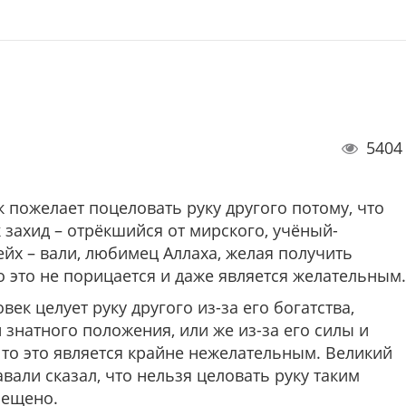
5404
к пожелает поцеловать руку другого потому, что
к захид – отрёкшийся от мирского, учёный-
ейх – вали, любимец Аллаха, желая получить
то это не порицается и даже является желательным.
век целует руку другого из-за его богатства,
 знатного положения, или же из-за его силы и
 то это является крайне нежелательным. Великий
али сказал, что нельзя целовать руку таким
прещено.