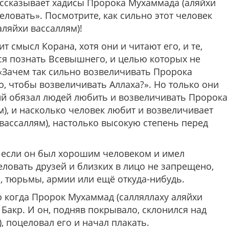
ассказывает хадисы Пророка Мухаммада (аляйхи
целовать».
Посмотрите, как сильно этот человек
ляйхи вассаллям)!
т смысл Корана, хотя они и читают его, и те,
ся познать Всевышнего, и целью которых не
: «Зачем так сильно возвеличивать Пророка
го, чтобы возвеличивать Аллаха?». Но только они
ний обязал людей любить и возвеличивать Пророка
), и насколько человек любит и возвеличивает
вассаллям), настолько высокую степень перед
 если он был хорошим человеком и имел
ловать друзей и близких в лицо не запрещено,
, тюрьмы, армии или ещё откуда-нибудь.
о когда Пророк Мухаммад (салляллаху аляйхи
 Бакр. И он, подняв покрывало, склонился над
, поцеловал его и начал плакать.