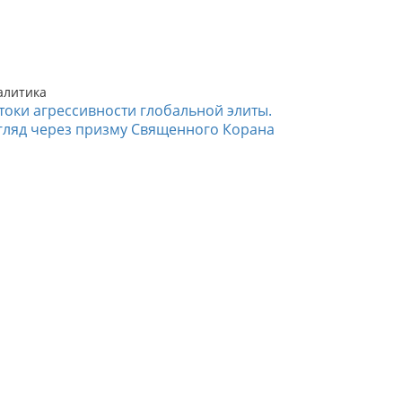
алитика
токи агрессивности глобальной элиты.
гляд через призму Священного Корана