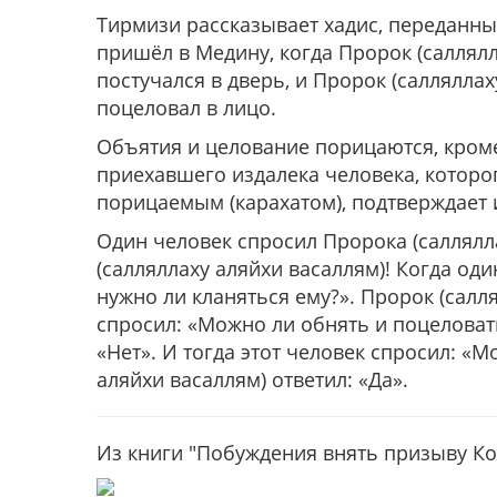
Тирмизи рассказывает хадис, переданный
пришёл в Медину, когда Пророк (саллялл
постучался в дверь, и Пророк (салляллах
поцеловал в лицо.
Объятия и целование порицаются, кроме
приехавшего издалека человека, которого
порицаемым (карахатом), подтверждает и
Один человек спросил Пророка (саллялл
(салляллаху аляйхи васаллям)! Когда оди
нужно ли кланяться ему?». Пророк (салля
спросил: «Можно ли обнять и поцеловать
«Нет». И тогда этот человек спросил: «М
аляйхи васаллям) ответил: «Да».
Из книги "Побуждения внять призыву Кора