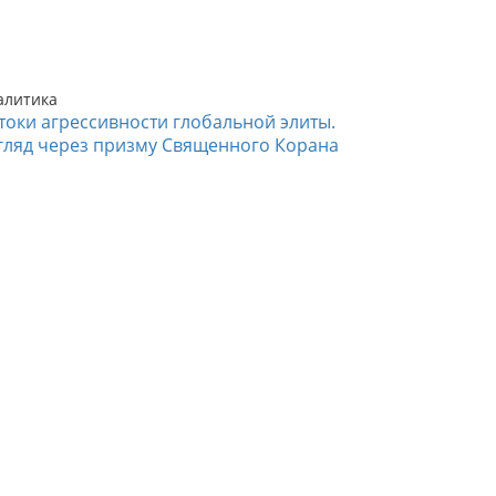
алитика
токи агрессивности глобальной элиты.
гляд через призму Священного Корана