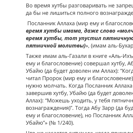
Во время хутбы разговаривать не запр
да бы не лишиться полного вознагражд
Посланник Аллаха (мир ему и благослове
время хутбы имама, даже слово «молч
время хутбы, тот упустил пятничную
пятничной молитвы)
», (имам аль-Буха
Также имам аль-Газали в книге «Аль-Их
ему и благословение) совершал хутбу, Аб
Убайю (да будет доволен им Аллах): “Ког
читал Пророк (мир ему и благословение) 
нужно молчать. Когда Посланник Аллаха 
завершив хутбу, Убайю (да будет доволен
Аллах): “Можешь уходить, у тебя пятни
вознаграждения)”. Тогда Абу Зарр (да б
ему и благословение), но Посланник Алла
Убайю”» (№ 1/240).