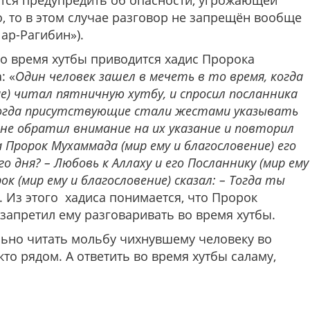
дится предупредить об опасности, угрожающей
о, то в этом случае разговор не запрещён вообще
 ар-Рагибин»).
во время хутбы приводится хадис Пророка
: «
Один человек зашел в мечеть в то время, когда
ие) читал пятничную хутбу, и спросил посланника
 Тогда присутствующие стали жестами указывать
 не обратил внимание на их указание и повторил
 Пророк Мухаммада (мир ему и благословение) его
о дня? – Любовь к Аллаху и его Посланнику (мир ему
ок (мир ему и благословение) сказал: – Тогда ты
. Из этого хадиса понимается, что Пророк
запретил ему разговаривать во время хутбы.
ьно читать мольбу чихнувшему человеку во
кто рядом. А ответить во время хутбы саламу,