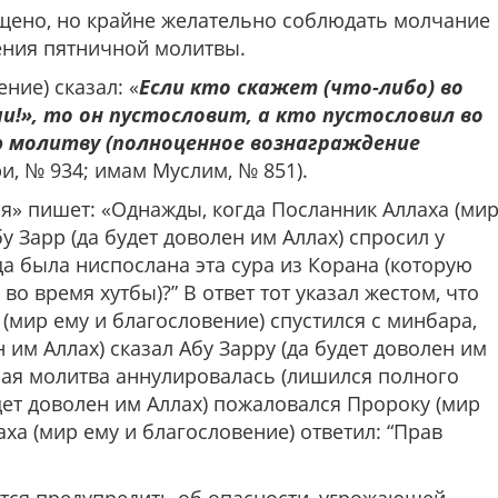
ещено, но крайне желательно соблюдать молчание
ения пятничной молитвы.
ние) сказал: «
Если кто скажет (что-либо) во
и!», то он пустословит, а кто пустословил во
 молитву (полноценное вознаграждение
ри, № 934; имам Муслим, № 851).
ъя» пишет: «Однажды, когда Посланник Аллаха (ми
у Зарр (да будет доволен им Аллах) спросил у
да была ниспослана эта сура из Корана (которую
во время хутбы)?” В ответ тот указал жестом, что
(мир ему и благословение) спустился с минбара,
 им Аллах) сказал Абу Зарру (да будет доволен им
чная молитва аннулировалась (лишился полного
удет доволен им Аллах) пожаловался Пророку (мир
ха (мир ему и благословение) ответил: “Прав