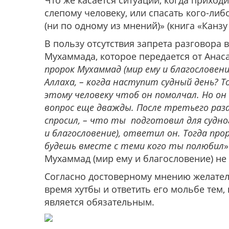
Что же касается ситуации, когда прихо
слепому человеку, или спасать кого-либ
(ни по одному из мнений)» (книга «Канзу
В пользу отсутствия запрета разговора 
Мухаммада, которое передается от Анаса
пророк Мухаммад (мир ему и благословен
Аллаха, – когда наступит судный день?
этому человеку чтоб он помолчал. Но он
вопрос еще дважды. После третьего раза
спросил, – что ты подготовил для судног
и благословение), ответил он. Тогда прор
будешь вместе с теми кого ты полюбил
»
Мухаммад (мир ему и благословение) не 
Согласно достоверному мнению желател
время хутбы и ответить его мольбе тем, 
является обязательным.