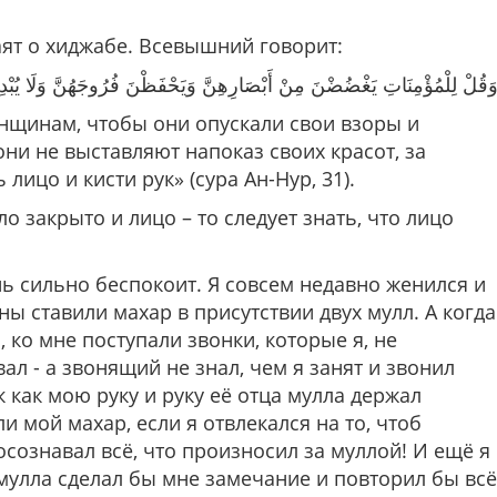
аят о хиджабе. Всевышний говорит:
َقُلْ لِلْمُؤْمِنَاتِ يَغْضُضْنَ مِنْ أَبْصَارِهِنَّ وَيَحْفَظْنَ فُرُوجَهُنَّ وَلَا يُبْدِينَ 
нщинам, чтобы они опускали свои взоры и
ни не выставляют напоказ своих красот, за
 лицо и кисти рук»
(сура Ан-Нур, 31).
ло закрыто и лицо – то следует знать, что лицо
ь сильно беспокоит. Я совсем недавно женился и
ны ставили махар в присутствии двух мулл. А когда
 ко мне поступали звонки, которые я, не
ал - а звонящий не знал, чем я занят и звонил
к как мою руку и руку её отца мулла держал
ли мой махар, если я отвлекался на то, чтоб
осознавал всё, что произносил за муллой! И ещё я
о мулла сделал бы мне замечание и повторил бы всё