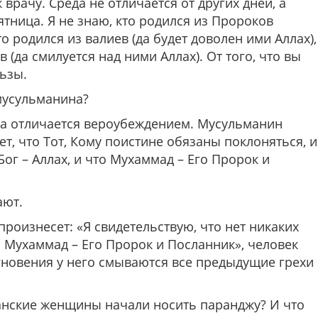
 врачу. Среда не отличается от других дней, а
тница. Я не знаю, кто родился из Пророков
то родился из валиев (да будет доволен ими Аллах),
 (да смилуется над ними Аллах). От того, что вы
льзы.
мусульманина?
а отличается вероубеждением. Мусульманин
ет, что Тот, Кому поистине обязаны поклоняться, и
Бог – Аллах, и что Мухаммад – Его Пророк и
ают.
роизнесет: «Я свидетельствую, что нет никаких
о Мухаммад – Его Пророк и Посланник», человек
гновения у него смываются все предыдущие грехи
анские женщины начали носить паранджу? И что