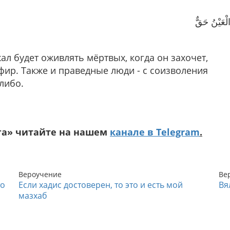
لْعَيْنُ حَقٌّ
ал будет оживлять мёртвых, когда он захочет,
яфир. Также и праведные люди - с соизволения
-либо.
га» читайте на нашем
канале в Telegram
.
Вероучение
Ве
то
Если хадис достоверен, то это и есть мой
Вя
мазхаб