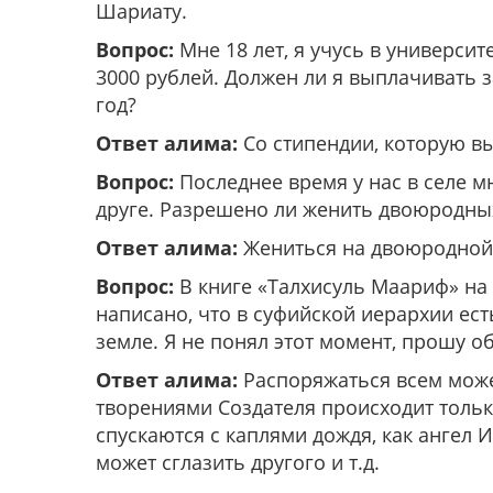
Шариату.
Вопрос:
Мне 18 лет, я учусь в универси
3000 рублей. Должен ли я выплачивать за
год?
Ответ алима:
Со стипендии, которую вы
Вопрос:
Последнее время у нас в селе м
друге. Разрешено ли женить двоюродных
Ответ алима:
Жениться на двоюродной 
Вопрос:
В книге «Талхисуль Маариф» на 
написано, что в суфийской иерархии ест
земле. Я не понял этот момент, прошу о
Ответ алима:
Распоряжаться всем может
творениями Создателя происходит только
спускаются с каплями дождя, как ангел 
может сглазить другого и т.д.