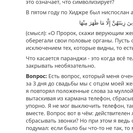
это означает, что символизирует?
В пятом году по Хиджре был ниспослан 
زِينَتَهُنَّ إِلَّا مَا ظَهَرَ مِنْهَا
(смысл):
«О Пророк, скажи верующим же
оберегали свои половые органы. Пусть о
исключением тех, которые видны, то есть
Что касается паранджи - это когда всё те
закрывать необязательно.
Вопрос:
Есть вопрос, который меня очен
за 3 дня до свадьбы мы с отцом моей же
я повторял положенные слова за муллой,
вытаскивая из кармана телефон, сбрасыв
упорно. Я не мог выключить телефон, та
вместе. Вопрос вот в чём: действителен 
сбрасывать звонки? Но при этом я ведь 
подумал: если было бы что-то не так, т