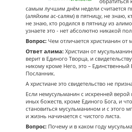
обратиться к
самым лучшим днём недели считается пя
(аляйхим ас-салям) в пятницу, не знаю, к
не знаю, кто родился в пятницу из алимов
узнаете это - нет абсолютно никакой по
Вопрос:
Чем отличается христианин от 
Ответ алима:
Христиан от мусульманин
верит в Единого Творца, и свидетельству
никому кроме Него, это – Единственный 
Посланник.
А христиане это свидетельство не призн
Если немусульманин с искренней верой п
иных божеств, кроме Единого Бога, и чт
становиться мусульманином и с этого м
и жизнь начинается с чистого листа.
Вопрос:
Почему и в каком году мусульм