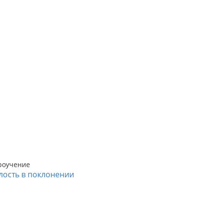
ا
роучение
лость в поклонении