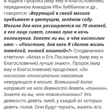
В хадисе Пророка (мир ему и благословение),
переданном Ахмадом Ибн Хиббаном и др.,
говорится: «
Верующий в своей могиле
пребывает в цветущем, зелёном саду.
Могила для него расширяется на 70 локтей,
а его лицо сияет, словно луна в ночь
полнолуния. Знаете ли вы, о чём ниспослан
аят: – «Поистине, для него Я сделаю жизнь
тяжёлой, полной лишений»?
» Сподвижники
ответили: «Аллах и Его Посланник (мир ему и
благословение) лучше знают». Пророк (мир
ему и благословение) продолжил: «
Он
ниспослан относительно наказания
неверующего в могиле. Всевышний Аллах
направит на него девяносто девять «тиннин».
Знаете ли вы, что такое«тиннин»
? Это
девяносто девять змей, у каждой из которых
девять голов. Они будут терзать, жалить его,