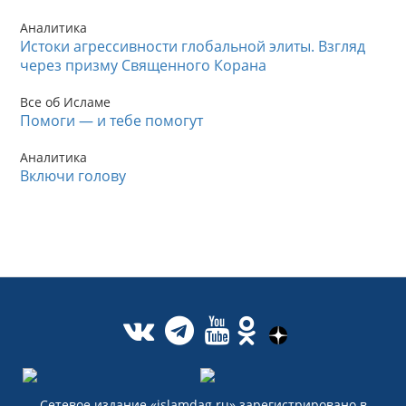
Аналитика
Истоки агрессивности глобальной элиты. Взгляд
через призму Священного Корана
Все об Исламе
Помоги — и тебе помогут
Аналитика
Включи голову
Сетевое издание «islamdag.ru» зарегистрировано в